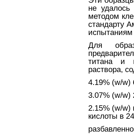
не удалось
методом кле
стандарту А
испытаниям 
Для образ
предварите
титана и ц
раствора, с
4.19% (w/w)
3.07% (w/w)
2.15% (w/w)
кислоты в 2
разбавленно