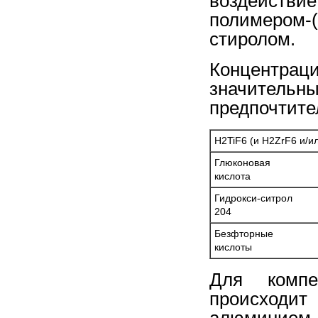
воздействие
полимером-(
стиролом.
Концентра
значитель
предпочтите
H2TiF6 (и H2ZrF6 и/и
Глюконовая
кислота
Гидрокси-ситрол
204
Безфторные
кислоты
Для компе
происходит
алюминием,