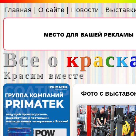
Главная
|
О сайте
|
Новости
|
Выставк
Все о
к
р
а
с
к
Красим вместе
Фото с выставо