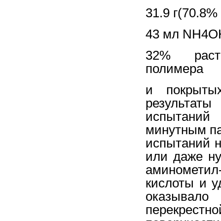
31.9 г(70.8
43 мл NH4OH
32% раство
полимера
и покрытых
результат
испытаний
минутным па
испытаний 
или даже ну
аминометил-
кислоты и у
оказывало
перекрестн