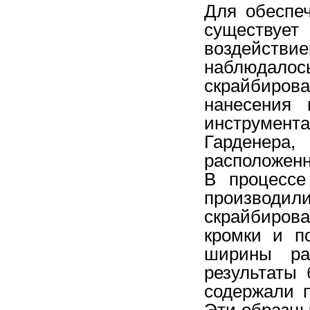
Для обеспе
существует
воздействи
наблюдал
скрайбиров
нанесения 
инструмен
Гарденер
расположенн
В процессе
производил
скрайбиров
кромки и п
ширины рас
результаты
содержали п
Эти образцы