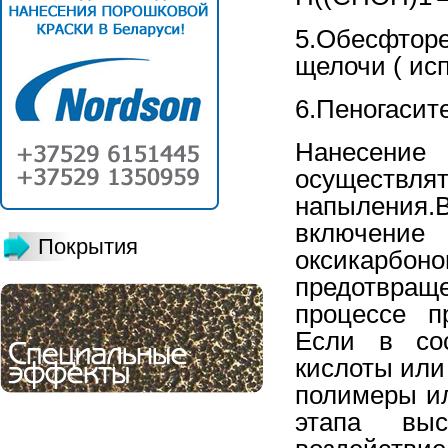
5.Обесфтор
щелочи ( ис
6.Пеногасит
Нанесен
осуществл
напыления.
включение
Покрытия
оксикарбо
предотвращ
процессе п
Если в со
кислоты или
полимеры ил
этапа выс