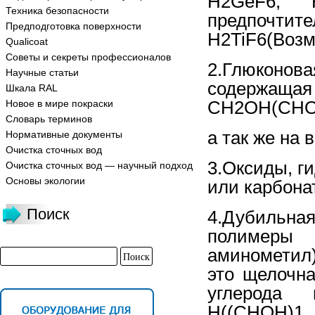
H2GeF6, 
Техника безопасности
предпочт
Предподготовка поверхности
H2TiF6(Возм
Qualicoat
Советы и секреты профессионалов
2.Глюконов
Научные статьи
содержащ
Шкала RAL
CH2OH(CH
Новое в мире покраски
Словарь терминов
а так же на 
Нормативные документы
Очистка сточных вод
3.Оксиды, г
Очистка сточных вод — научный подход
Основы экологии
или карбонат
Поиск
4.Дубильн
полимеры
аминометил)
это щелочна
углерода
H((CHOH)1