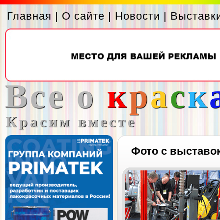
Главная
|
О сайте
|
Новости
|
Выставк
Все о
к
р
а
с
к
Красим вместе
Фото с выставо