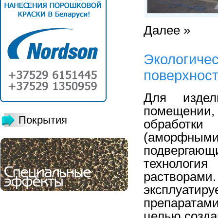
Далее »
Экологичес
поверхност
Для издел
помещении
Покрытия
обработки
(аморфным
подвергающ
технолог
раствор
эксплуати
препаратам
целью созда