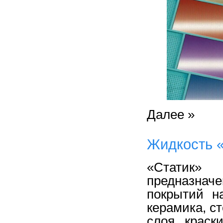
Далее »
Жидкость 
«Cтатик» 
предназна
покрытий н
керамика, с
слоя краск