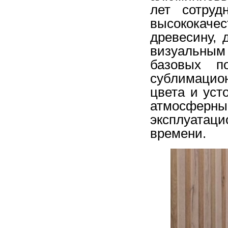
лет сотруд
высококач
древесину, 
визуальны
базовых п
сублимацион
цвета и уст
атмосферны
эксплуатац
времени.