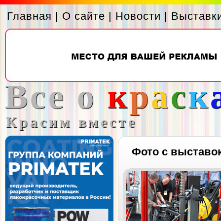
Главная
|
О сайте
|
Новости
|
Выставк
Все о
к
р
а
с
к
Красим вместе
Фото с выставо