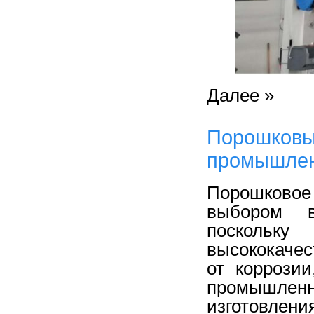
Далее »
Порошковы
промышлен
Порошково
выбором в
поскольку
высококаче
от коррози
промышле
изготовлени