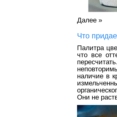
Далее »
Что придае
Палитра цве
что все отт
пересчитат
неповторим
наличие в к
измельче
органическ
Они не раст