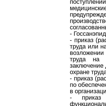
поступлен
медицинск
предупре
производст
согласованн
- Госсанэпи
- приказ (р
труда или н
возложении
труда на о
заключение 
охране труда
- приказ (р
по обеспече
в организаци
- приказ 
функционал