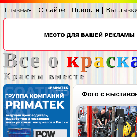
Главная
|
О сайте
|
Новости
|
Выставк
Все о
к
р
а
с
к
Красим вместе
Фото с выставо