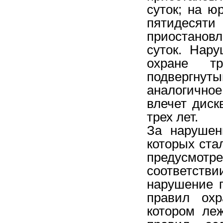
суток; на ю
пятидесяти
приостановл
суток. Нар
охране т
подвергнут
аналогично
влечет диск
трех лет.
За нарушен
которых ста
предусмотр
соответстви
нарушение 
правил охр
котором ле