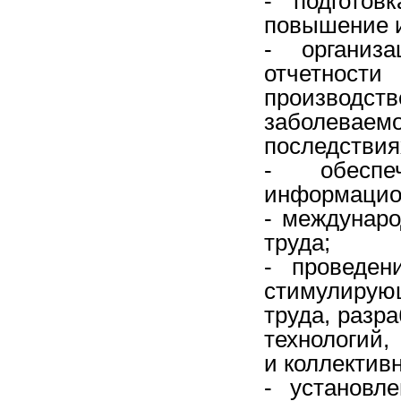
- подготов
повышение 
- организа
отчетност
производст
заболева
последствия
- обеспе
информацион
- междунаро
труда;
- проведен
стимулиру
труда, разр
технологий,
и коллектив
- установл