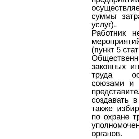
осуществля
суммы затр
услуг).
Работник н
мероприятий
(пункт 5 ста
Общественн
законных и
труда осу
союзами и 
представит
создавать в
также изби
по охране 
уполномоче
органов.