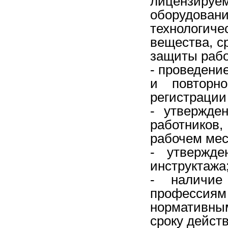
лицензируе
оборудов
технологиче
вещества, с
защиты рабо
- проведени
и повторно
регистрации
- утвержде
работников
рабочем мес
- утвержде
инструктажа
- наличие
профессия
нормативны
сроку действ