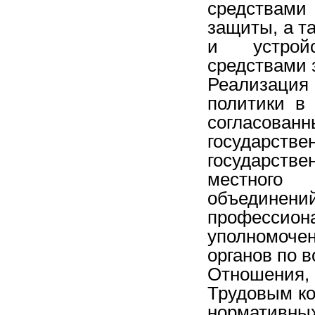
средствам
защиты, а 
и устройс
средствами 
Реализация 
политики в
согласо
государс
государств
местного 
объедине
профессион
уполномоче
органов по 
Отношения,
Трудовым ко
нормативны