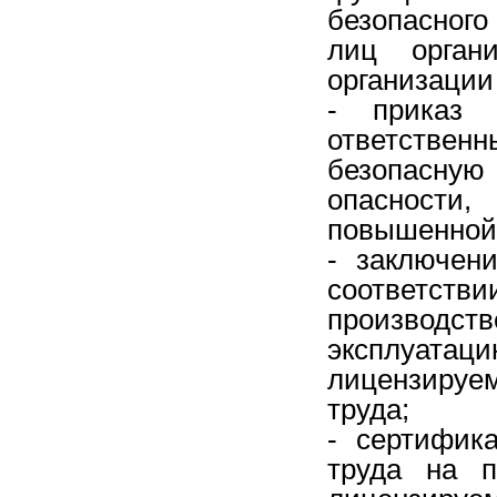
безопасного
лиц орган
организации 
- приказ 
ответстве
безопасную
опасности
повышенной 
- заключен
соответс
производс
эксплуат
лицензируе
труда;
- сертифик
труда на п