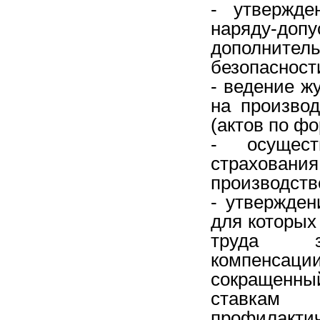
- утвержде
наряду-до
дополните
безопасност
- ведение ж
на произво
(актов по фо
- осущест
страхования
производств
- утвержден
для которых
труда за
компенсаци
сокращенны
ставкам 
профилактич