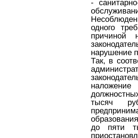
- санитарн
обслуживани
Несоблюден
одного тре
причиной 
законодател
нарушение п
Так, в соот
админист
законодател
наложени
должностных
тысяч ру
предприн
образования
до пяти т
приостановл