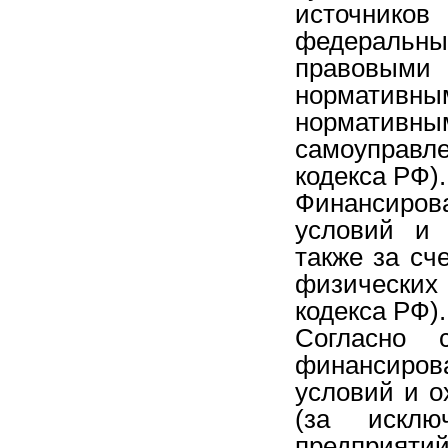
источник
федеральны
правовым
нормативны
нормативны
самоуправл
кодекса РФ).
Финансиро
условий и 
также за сч
физических
кодекса РФ).
Согласно 
финансиро
условий и о
(за исклю
предприя