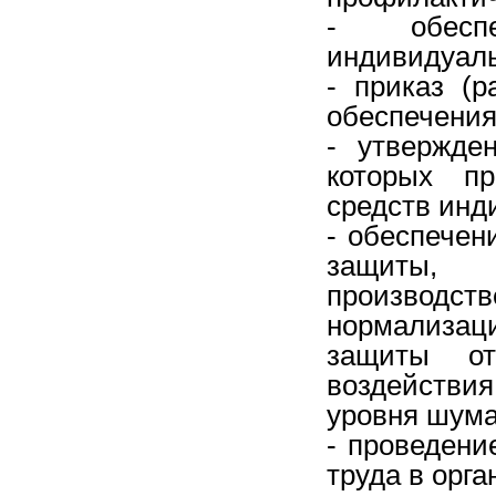
- обеспе
индивидуал
- приказ (
обеспечения
- утвержде
которых пр
средств инд
- обеспечен
защиты,
производ
нормализа
защиты от
воздействи
уровня шума
- проведени
труда в орга