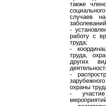
также член
социального
случаев на
заболеваний
- установл
работу с в
труда;
- координа
труда, охр
других ви
деятельност
- распрост
зарубежного
охраны труд
- участие
мероприятий