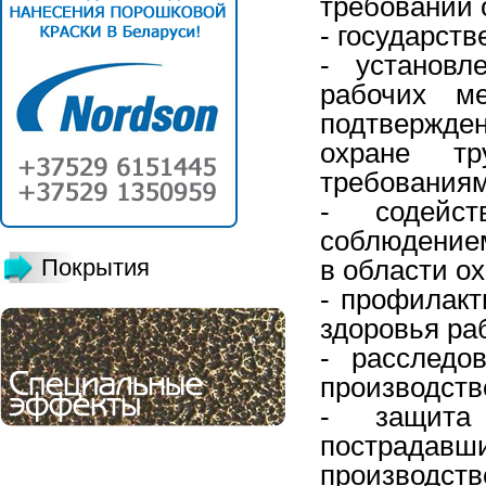
требований 
- государств
- установл
рабочих м
подтвержден
охране тр
требованиям
- содейст
соблюдением
Покрытия
в области о
- профилакт
здоровья ра
- расследо
производств
- защита 
пострада
производст