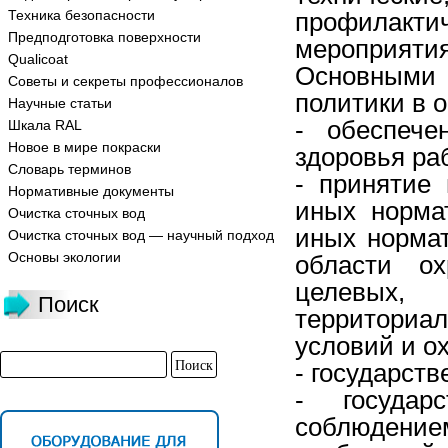
Техника безопасности
профилакт
Предподготовка поверхности
мероприятия
Qualicoat
Основными
Советы и секреты профессионалов
политики в 
Научные статьи
- обеспече
Шкала RAL
Новое в мире покраски
здоровья ра
Словарь терминов
- принятие
Нормативные документы
иных норма
Очистка сточных вод
иных норма
Очистка сточных вод — научный подход
Основы экологии
области о
целевых
Поиск
территориа
условий и о
- государств
- государ
соблюдени