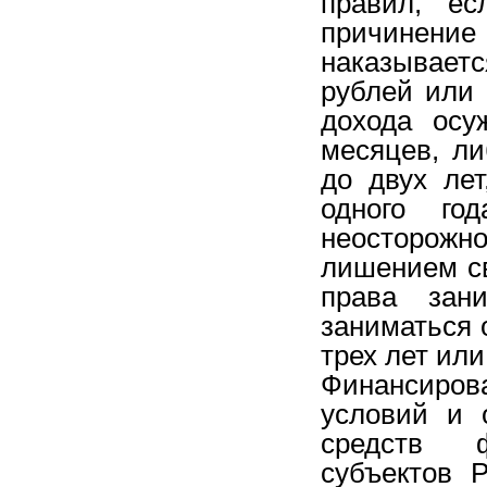
правил, ес
причинение
наказываетс
рублей или 
дохода осу
месяцев, л
до двух ле
одного го
неосторожн
лишением св
права зан
заниматься 
трех лет или
Финансиро
условий и 
средств ф
субъектов 