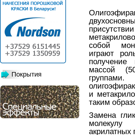
Олигоэфира
двухосновн
присутствии
метакрилов
собой мон
играют рол
получение 
массой (5
Покрытия
группами
олигоэфирак
и метакрил
таким образ
Замена гли
молекулу
акрилатных 