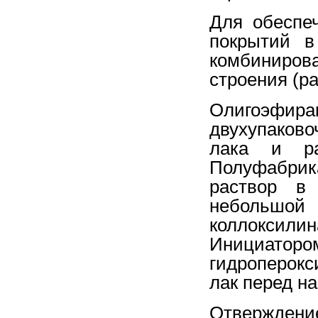
Для обеспе
покрытий в
комбиниров
строения (р
Олигоэф
двухупаков
лака и ра
Полуфабрик
раствор в
небольшой 
коллоксил
Инициато
гидроперокс
лак перед н
Отвержден