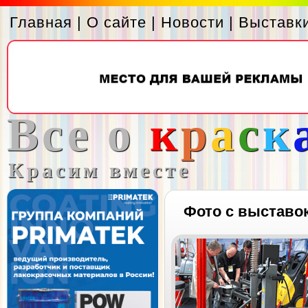
Главная
|
О сайте
|
Новости
|
Выставк
Все о
к
р
а
с
к
Красим вместе
Фото с выставо