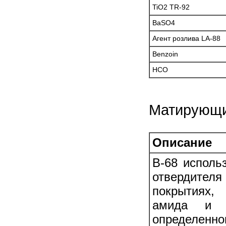
TiO2 TR-92
BaSO4
Агент розлива LA-88
Benzoin
HCO
Матирующий
Описание
B-68 исполь
отвердител
покрытиях,
амида и и
определенно