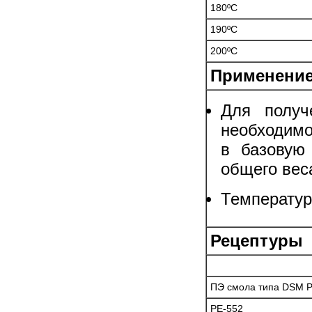
180ºC
190ºC
200ºC
Применение
Для получ
необходимо
в базовую
общего веса
Температур
Рецептуры
ПЭ смола типа DSM 
PE-552