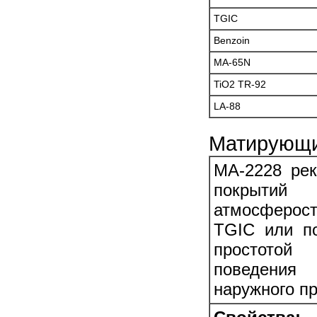
TGIC
Benzoin
MA-65N
TiO2 TR-92
LA-88
Матирующий
MA-2228 ре
покрытий
атмосферос
TGIC или по
простотой
поведения
наружного п