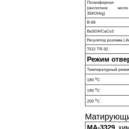
Полиэфирная 
(кислотное чис
35KOH/g)
B-68
BaSO4/CaCo3
Регулятор розлива LA
TiO2 TR-92
Режим отве
Температурный режи
o
180
C
o
190
C
o
200
C
Матирующий
MA-3329
хим