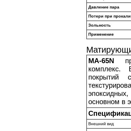
Давление пара
Потери при прокал
Зольность
Применение
Матирующи
MA-65N
пре
комплекс. 
покрытий 
текстуриров
эпоксидных
основном в 
Спецификац
Внешний вид