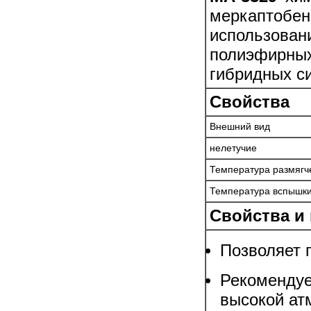
меркапто
использова
полиэфирн
гибридных с
Свойства
Внешний вид
нелетучие
Температура размягч
Температура вспышк
Свойства и
Позволяет 
Рекомендуе
высокой ат