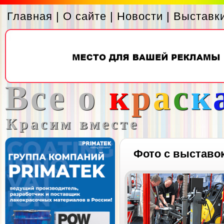
Главная
|
О сайте
|
Новости
|
Выставк
Все о
к
р
а
с
к
Красим вместе
Фото с выставо