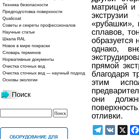
Техника безопасности
матрицей и 
Предподготовка поверхности
экструзии
Qualicoat
«рубашки»,
Советы и секреты профессионалов
сплавов, то
Научные статьи
образуется 
Шкала RAL
Новое в мире покраски
однако, вн
Словарь терминов
экструдиров
Нормативные документы
прямой экст
Очистка сточных вод
благодаря т
Очистка сточных вод — научный подход
Основы экологии
этим испо
предварител
Поиск
они должн
поверхност
отливки.
Telegra
VK
X