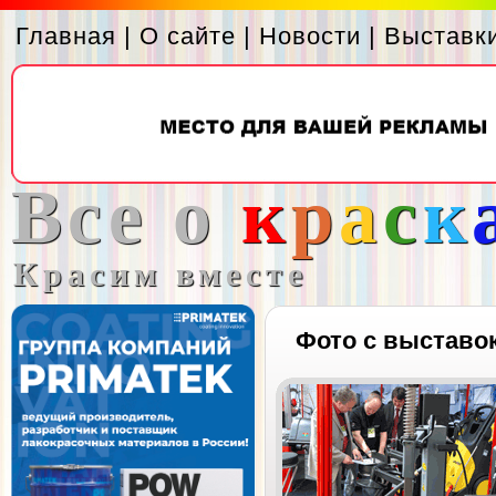
Главная
|
О сайте
|
Новости
|
Выставк
Все о
к
р
а
с
к
Красим вместе
Фото с выставо