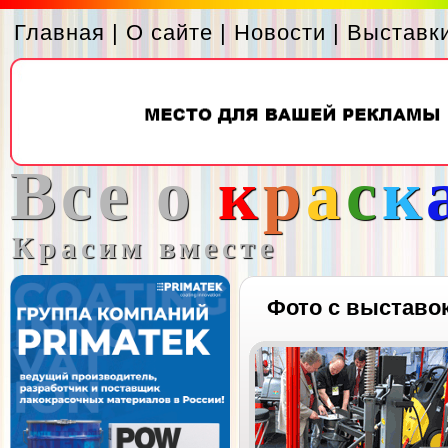
Главная
|
О сайте
|
Новости
|
Выставк
Все о
к
р
а
с
к
Красим вместе
Фото с выставо