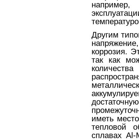
например,
эксплуат
температуро
Другим типо
напряжение
коррозия. Э
так как мо
количеств
распростран
металличес
аккумулир
достаточну
промежуто
иметь место
тепловой о
сплавах Al-