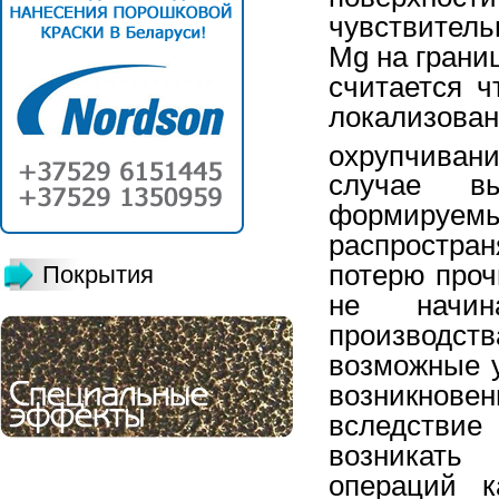
чувствитель
Mg на грани
считается ч
локализова
охрупчиван
случае вы
формируем
распростра
потерю проч
Покрытия
не начина
производс
возможные 
возникнов
вследствие
возникать
операций к