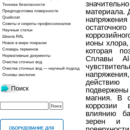
значительн
Техника безопасности
материала. 
Предподготовка поверхности
Qualicoat
напряжения
Советы и секреты профессионалов
остаточног
Научные статьи
коррозийног
Шкала RAL
ионы хлора,
Новое в мире покраски
которая по
Словарь терминов
Нормативные документы
Сплавы Al
Очистка сточных вод
чувствите
Очистка сточных вод — научный подход
напряжения,
Основы экологии
действию 
Поиск
подвержены
магния. В 
коррозии 
влиянию ба
зерен и к
поверхност