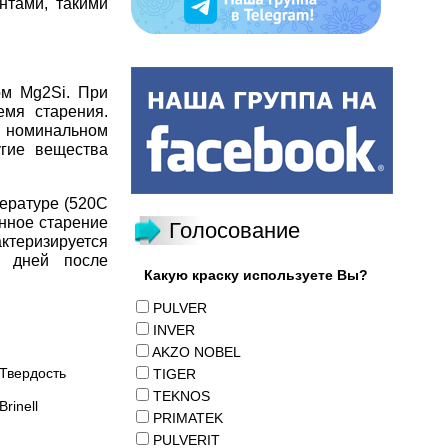
нтами, такими
ом Mg2Si. При
емя старения.
в номинальном
угие вещества
пературе (520С
нное старение
Голосование
теризируется
8 дней после
Какую краску используете Вы?
PULVER
INVER
AKZO NOBEL
Твердость
TIGER
TEKNOS
Brinell
PRIMATEK
PULVERIT