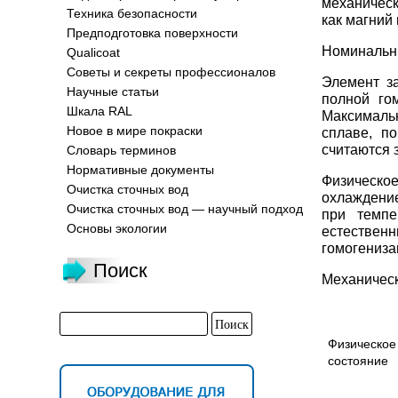
механичес
Техника безопасности
как магний
Предподготовка поверхности
Номинальный
Qualicoat
Советы и секреты профессионалов
Элемент з
Научные статьи
полной го
Шкала RAL
Максималь
Новое в мире покраски
сплаве, п
считаются 
Словарь терминов
Нормативные документы
Физическое
Очистка сточных вод
охлаждение
Очистка сточных вод — научный подход
при темпе
Основы экологии
естестве
гомогенизац
Поиск
Механичес
Физическое
состояние