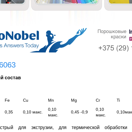
6063
й состав
Fe
Cu
Mn
Mg
Cr
Ti
0,10
0,10
0,35
0,10 макс.
0,45 -0,9
0,10мак
макс.
макс.
стрый для экструзии, для термической обработки