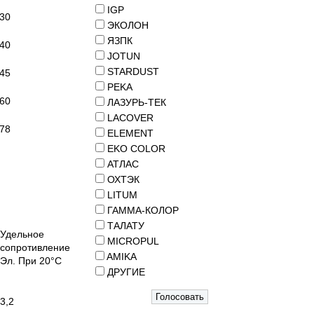
IGP
30
ЭКОЛОН
ЯЗПК
40
JOTUN
STARDUST
45
PEKA
60
ЛАЗУРЬ-ТЕК
LACOVER
78
ELEMENT
EKO COLOR
АТЛАС
ОХТЭК
LITUM
ГАММА-КОЛОР
ТАЛАТУ
Удельное
MICROPUL
сопротивление
AMIKA
Эл. При 20°С
ДРУГИЕ
3,2