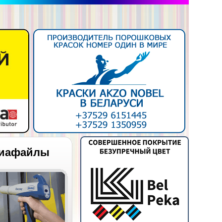
иафайлы