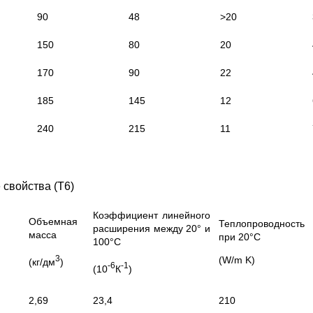
90
48
>20
150
80
20
170
90
22
185
145
12
240
215
11
 свойства (T6)
Коэффициент линейного
Объемная
Теплопроводность
расширения между 20° и
масса
при 20°С
100°С
3
(W/m K)
(кг/дм
)
-6
-1
(10
К
)
2,69
23,4
210