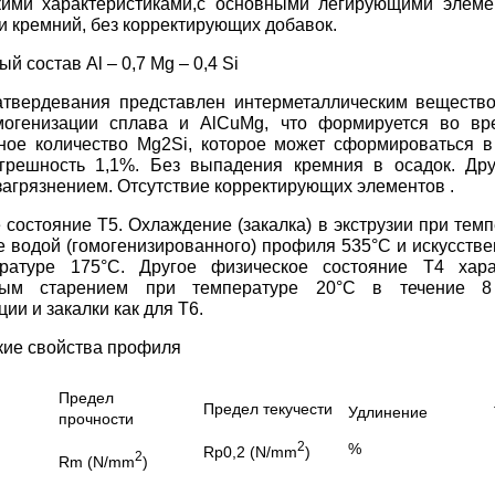
кими характеристиками,с основными легирующими элеме
 и кремний, без корректирующих добавок.
 состав Al – 0,7 Mg – 0,4 Si
атвердевания представлен интерметаллическим веществ
могенизации сплава и AlCuMg, что формируется во вр
ное количество Mg2Si, которое может сформироваться 
огрешность 1,1%. Без выпадения кремния в осадок. Др
загрязнением. Отсутствие корректирующих элементов .
 состояние Т5. Охлаждение (закалка) в экструзии при тем
 водой (гомогенизированного) профиля 535°С и искусстве
ратуре 175°С. Другое физическое состояние Т4 харак
нным старением при температуре 20°С в течение 
ии и закалки как для Т6.
кие свойства профиля
Предел
Предел текучести
Удлинение
прочности
2
%
Rp0,2 (N/mm
)
2
Rm (N/mm
)