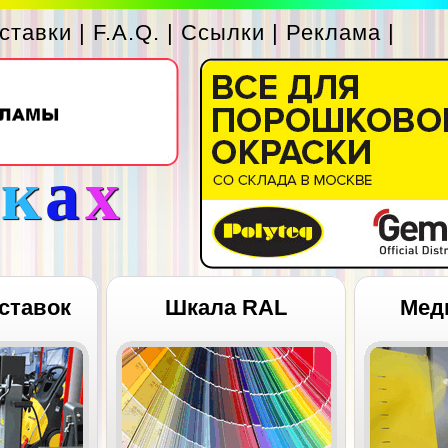
ставки
|
F.A.Q.
|
Ссылки
|
Реклама
|
с
к
а
х
ставок
Шкала RAL
Мед