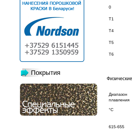
0
Т1
Т4
Т5
Т6
Покрытия
Физические
Диапазон
плавления
°С
615-655