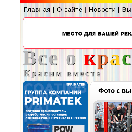
Главная
|
О сайте
|
Новости
|
Вы
Все о
к
р
а
Красим вместе
Фото с вы