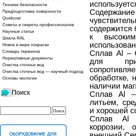
использует
Техника безопасности
Содержан
Предподготовка поверхности
Qualicoat
чувствитель
Советы и секреты профессионалов
содержится 
Научные статьи
к высоким
Шкала RAL
использован
Новое в мире покраски
Сплав Al – 
Словарь терминов
Нормативные документы
для при
Очистка сточных вод
сопротивл
Очистка сточных вод — научный подход
обработке, 
Основы экологии
наличии маг
Поиск
Сплав Al –
литьем, ср
и хорошей с
Сплав Al 
коррозии, 
внешний Се