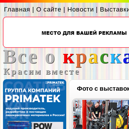
Главная
|
О сайте
|
Новости
|
Выставк
Все о
к
р
а
с
к
Красим вместе
Фото с выставо