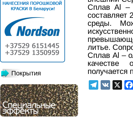
Сплав Al –
составляет 
среды. Мо
искусстве
превышающ
литье. Сопр
Сплав Al – о
качестве о
получается 
Покрытия
Telegra
VK
X