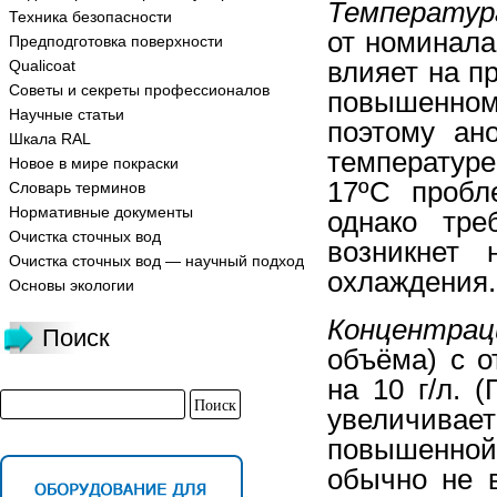
Температур
Техника безопасности
от номинала
Предподготовка поверхности
влияет на п
Qualicoat
Советы и секреты профессионалов
повышенном
Научные статьи
поэтому ан
Шкала RAL
температур
Новое в мире покраски
17ºС пробл
Словарь терминов
Нормативные документы
однако тре
Очистка сточных вод
возникнет 
Очистка сточных вод — научный подход
охлаждения.
Основы экологии
Концентрац
Поиск
объёма) с о
на 10 г/л. 
увеличивает
повышенной
обычно не в