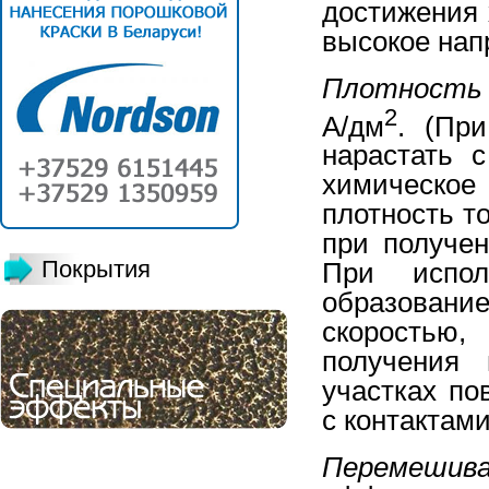
достижения 
высокое нап
Плотность 
2
А/дм
. (При
нарастать 
химическое
плотность т
при получе
Покрытия
При испол
образован
скоростью,
получения
участках по
с контактами
Перемешив