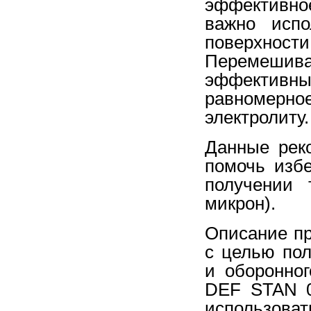
эффективно
важно испо
поверхност
Перемешив
эффективн
равномерно
электролиту.
Данные рек
помочь изб
получении 
микрон).
Описание пр
с целью пол
и оборонно
DEF STAN 0
использова