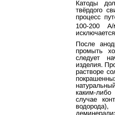
Катоды до
твёрдого св
процесс пу
100-200 А/
исключается
После анод
промыть хо
следует н
изделия. Пр
растворе со
покрашенных
натуральный
каким-либо
случае кон
водорода)
деминерали