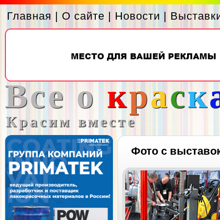
Главная
|
О сайте
|
Новости
|
Выставк
Все о
к
р
а
с
к
Красим вместе
Фото с выставо