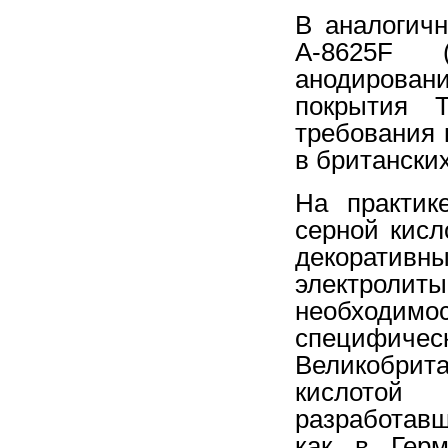
В аналогичн
A-8625F 
анодирова
покрытия Т
требования 
в британских
На практик
серной кисл
декоратив
электроли
необходи
специфичес
Великобрит
кислотой
разработавш
как в Герм