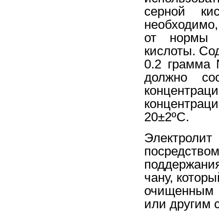
серной ки
необходимо,
от нормы 
кислоты. Со
0.2 грамма
должно со
концентрац
концентраци
20±2ºС.
Электрол
посредств
поддержани
чану, котор
очищенным 
или другим 