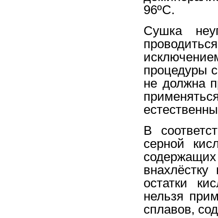
96ºС.
Сушка неу
проводитьс
исключение
процедуры с
не должна п
применяться
естественны
В соответс
серной кис
содержащих
внахлёстку
остатки ки
нельзя при
сплавов, со