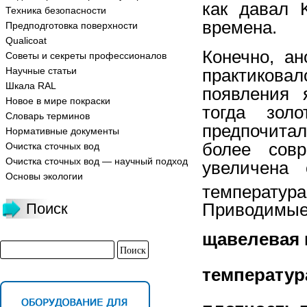
как давал 
Техника безопасности
времена.
Предподготовка поверхности
Qualicoat
Конечно, а
Советы и секреты профессионалов
Научные статьи
практикова
Шкала RAL
появления 
Новое в мире покраски
тогда зол
Словарь терминов
предпочита
Нормативные документы
более сов
Очистка сточных вод
Очистка сточных вод — научный подход
увеличена
Основы экологии
температур
Поиск
Приводимые
щавелевая 
темпер