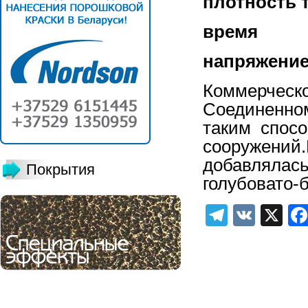
плотност
время
напряж
Коммерчес
Соединенно
таким спос
сооружений
добавлялас
Покрытия
голубовато-
Telegra
VK
X