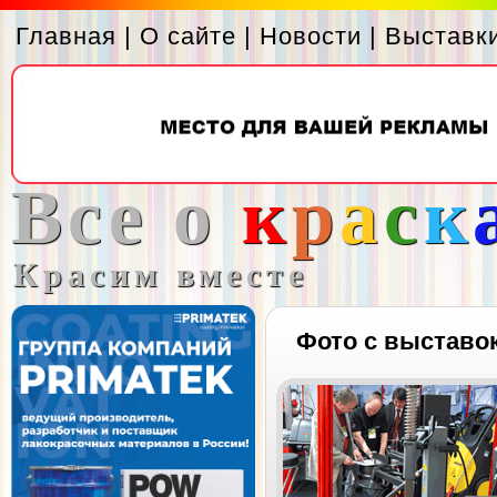
Главная
|
О сайте
|
Новости
|
Выставк
Все о
к
р
а
с
к
Красим вместе
Фото с выставо