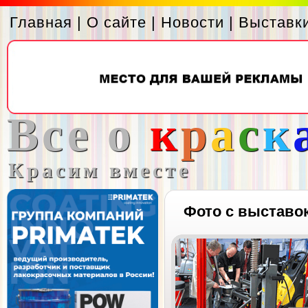
Главная
|
О сайте
|
Новости
|
Выставк
Все о
к
р
а
с
к
Красим вместе
Фото с выставо