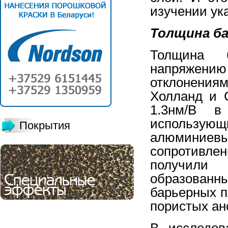
изучении ук
Толщина ба
Толщина б
напряжен
отклонения
Холланд и 
1.3нм/В в
использующ
Покрытия
алюминиевы
сопротивле
получили 
образованн
барьерных п
пористых ан
В исследов