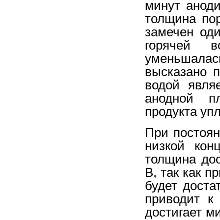
минут аноди
толщина по
замечен оди
горячей в
уменьшала
высказано п
водой явля
анодной пл
продукта уп
При постоян
низкой кон
толщина дос
В, так как 
будет доста
приводит к
достигает м