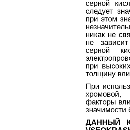
серной кис
следует зн
при этом зн
незначител
никак не св
не зависит
серной ки
электропров
при высоки
толщину вли
При использ
хромовой,
факторы вли
значимости 
ДАННЫЙ К
VSEOKRA