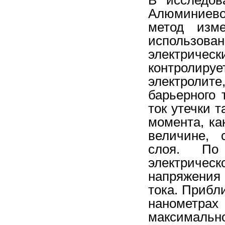
Алюминиево
метод изм
использова
электричес
контролиру
электролит
барьерного 
ток утечки 
момента, ка
величине, 
слоя. По
электричес
напряжения
тока. Прибл
нанометра
максималь