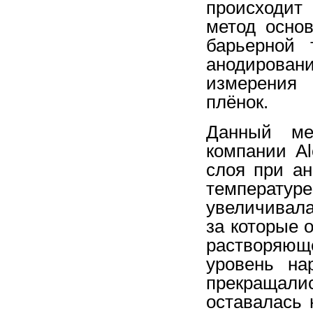
происходит
метод осно
барьерной 
анодирован
измерения 
плёнок.
Данный мет
компании Al
слоя при а
температ
увеличивала
за которые 
растворяющ
уровень на
прекращали
оставалась