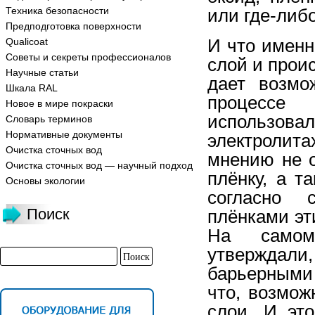
Техника безопасности
или где-либ
Предподготовка поверхности
И что именн
Qualicoat
Советы и секреты профессионалов
слой и прои
Научные статьи
дает возмо
Шкала RAL
процессе
Новое в мире покраски
использова
Словарь терминов
Нормативные документы
электролит
Очистка сточных вод
мнению не 
Очистка сточных вод — научный подход
плёнку, а т
Основы экологии
согласно 
Поиск
плёнками эт
На самом
утверждал
барьерными
что, возмож
слои. И эт