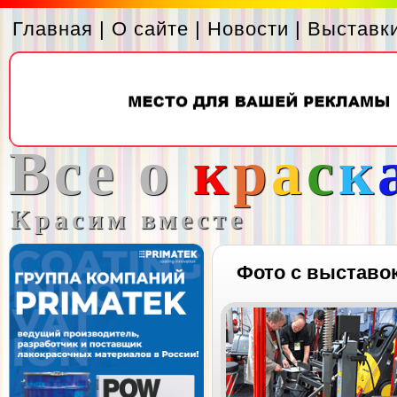
Главная
|
О сайте
|
Новости
|
Выставк
Все о
к
р
а
с
к
Красим вместе
Фото с выставо