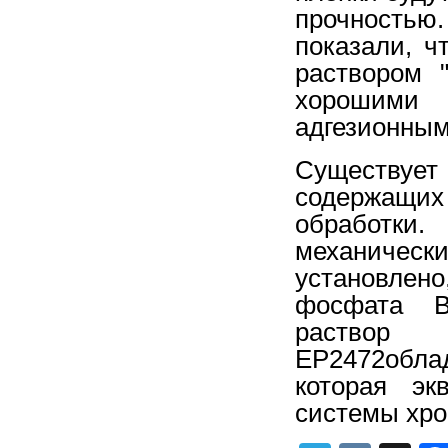
прочностью
показали, ч
раствором 
хорошими
адгезионным
Существуе
содержащих
обработки
механическ
установлен
фосфата B
раствор
EP2472обла
которая э
системы хро