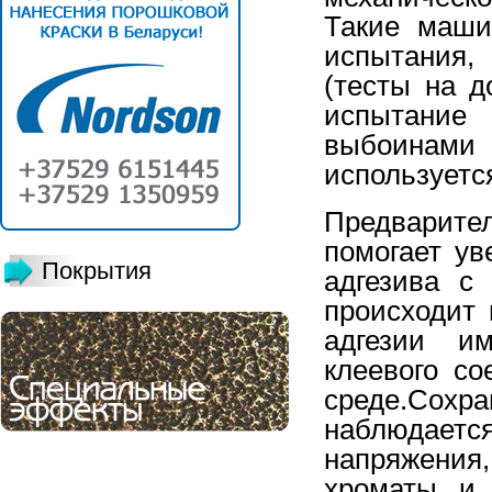
Такие маши
испытания
(тесты на д
испытание
выбоинами
используетс
Предварите
помогает ув
Покрытия
адгезива с
происходит 
адгезии им
клеевого с
среде.Со
наблюдаетс
напряжения,
хроматы и 