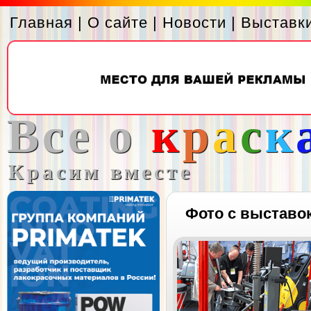
Главная
|
О сайте
|
Новости
|
Выставк
Все о
к
р
а
с
к
Красим вместе
Фото с выставо