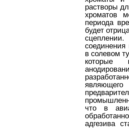
растворы дл
хроматов м
периода вр
будет отриц
сцеплении.
соединения 
в солевом т
которые 
анодирова
разработа
являюще
предварит
промышленно
что в авиа
обработан
адгезива с