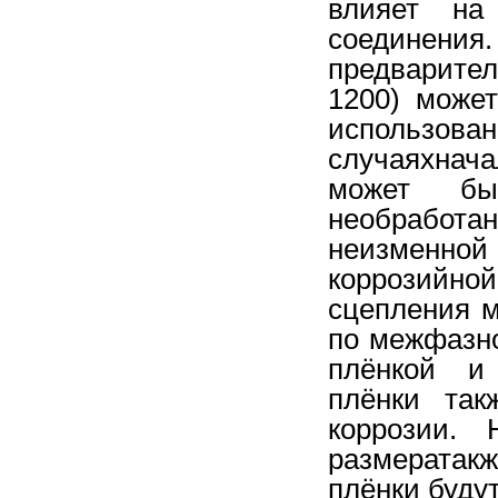
влияет на 
соедине
предварите
1200) може
использо
случаяхнач
может бы
необработан
неизменн
коррозийно
сцепления м
по межфазн
плёнкой и 
плёнки так
коррозии. 
размератакж
плёнки буду