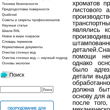
хроматов п
Техника безопасности
листового 
Предподготовка поверхности
Qualicoat
производст
Советы и секреты профессионалов
транспортн
Научные статьи
являлись к
Шкала RAL
производив
Новое в мире покраски
штампован
Словарь терминов
Нормативные документы
деталей.Сн
Очистка сточных вод
помощи неб
Очистка сточных вод — научный подход
однако осн
Основы экологии
было адгез
Поиск
детали выда
обработанно
должна быт
основу для 
после того
механическ