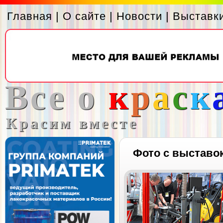
Главная
|
О сайте
|
Новости
|
Выставк
Все о
к
р
а
с
к
Красим вместе
Фото с выставо