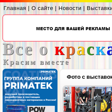
Главная
|
О сайте
|
Новости
|
Выставк
Все о
к
р
а
с
к
Красим вместе
Фото с выставо