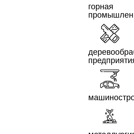
горная
промышлен
деревообр
предприяти
машиностр