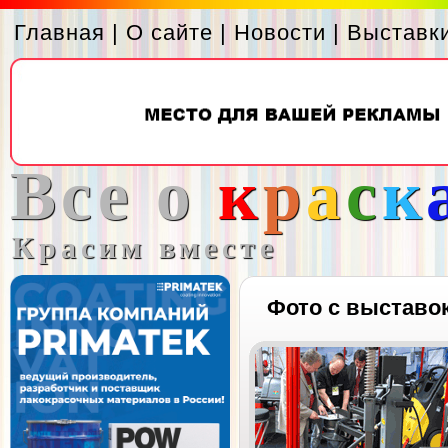
Главная
|
О сайте
|
Новости
|
Выставк
Все о
к
р
а
с
к
Красим вместе
Фото с выставо