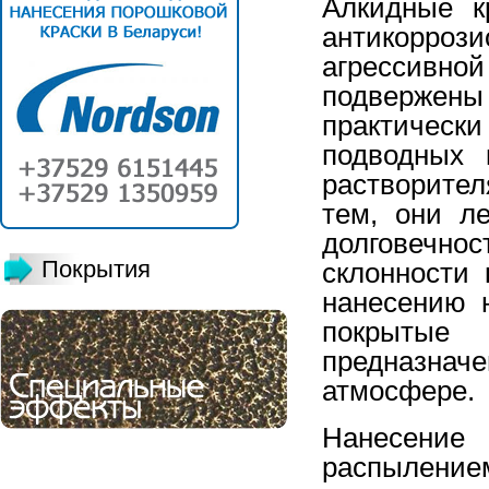
Алкидные к
антикорро
агрессивн
подвержены 
практическ
подводных 
растворите
тем, они л
долговечно
Покрытия
склонности
нанесению 
покрытые
предназнач
атмосфере.
Нанесение 
распылением