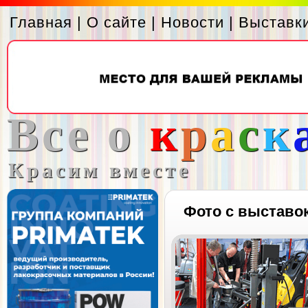
Главная
|
О сайте
|
Новости
|
Выставк
Все о
к
р
а
с
к
Красим вместе
Фото с выставо