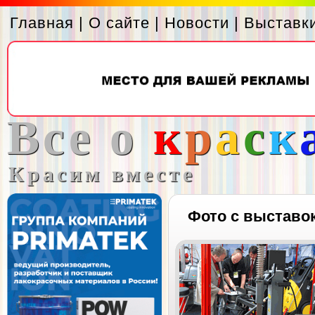
Главная
|
О сайте
|
Новости
|
Выставк
Все о
к
р
а
с
к
Красим вместе
Фото с выставо