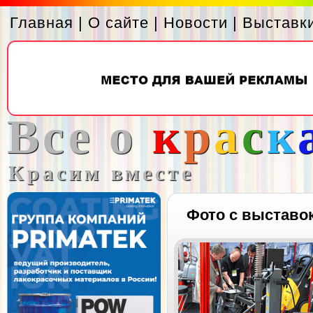
Главная
|
О сайте
|
Новости
|
Выставк
Все о
к
р
а
с
к
Красим вместе
Фото с выставо