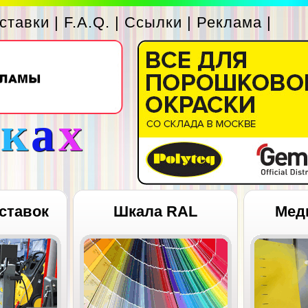
ставки
|
F.A.Q.
|
Ссылки
|
Реклама
|
с
к
а
х
ставок
Шкала RAL
Мед