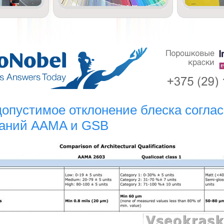
допустимое отклонение блеска согла
ваний AAMA и GSB