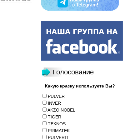
Голосование
Какую краску используете Вы?
PULVER
INVER
AKZO NOBEL
TIGER
TEKNOS
PRIMATEK
PULVERIT