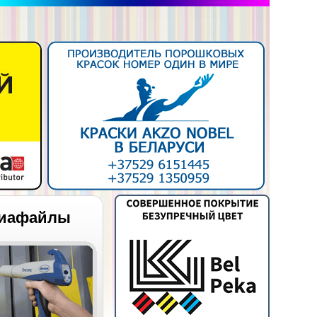
иафайлы