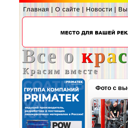
Главная
|
О сайте
|
Новости
|
Вы
Все о
к
р
а
Красим вместе
Фото с вы