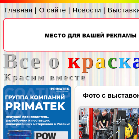
Главная
|
О сайте
|
Новости
|
Выставк
Все о
к
р
а
с
к
Красим вместе
Фото с выставо