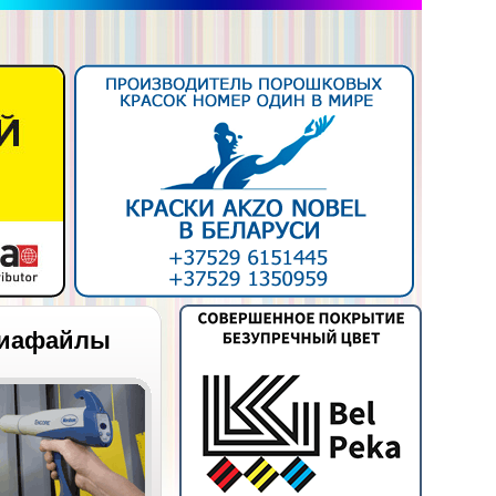
иафайлы