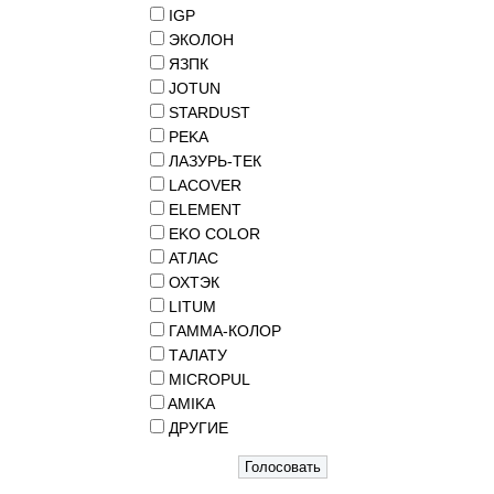
IGP
ЭКОЛОН
ЯЗПК
JOTUN
STARDUST
PEKA
ЛАЗУРЬ-ТЕК
LACOVER
ELEMENT
EKO COLOR
АТЛАС
ОХТЭК
LITUM
ГАММА-КОЛОР
ТАЛАТУ
MICROPUL
AMIKA
ДРУГИЕ