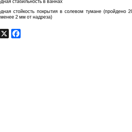
дная стабильность в ваннах
дная стойкость покрытия в солевом тумане (пройдено 2
 менее 2 мм от надреза)
egram
VK
X
Facebook