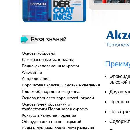
База знаний
Основы коррозии
Лакокрасочные материалы
Преиму
Водно-дисперсионные краски
Алюминий
Эпоксидн
Анодирование
высокой 
Порошковая краска. Основные сведения
Пленкообразующие вещества
Двухком
Основа процесса порошковой окраски
Превосхо
Основы электростатики и
трибостатики.Порошковая окраска
Не загря
Контроль качества покрытия
Содержит
Оборудование цехов покрытий
Виды и причины брака, пути решения