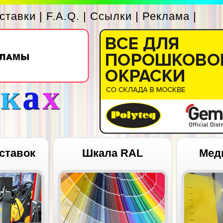
ставки
|
F.A.Q.
|
Ссылки
|
Реклама
|
с
к
а
х
ставок
Шкала RAL
Мед