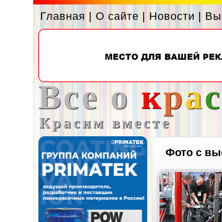
Главная
|
О сайте
|
Новости
|
Вы
Все о
к
р
а
Красим вместе
Фото с вы