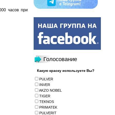
000 часов при
Голосование
Какую краску используете Вы?
PULVER
INVER
AKZO NOBEL
TIGER
TEKNOS
PRIMATEK
PULVERIT