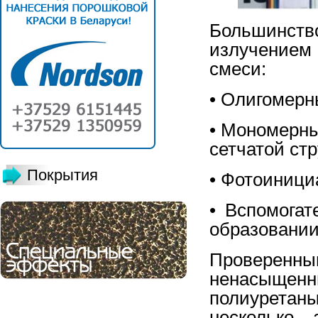
Большинс
излучением
смеси:
• Олигомерн
• Мономерны
сетчатой ст
Покрытия
• Фотоиници
• Вспомогат
образовании
Провере
ненасыщенн
полиуретан
несколько 