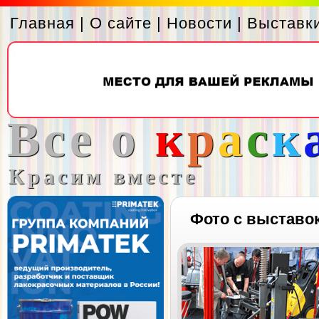
Главная
|
О сайте
|
Новости
|
Выставк
Все о
к
р
а
с
к
Красим вместе
Фото с выставо