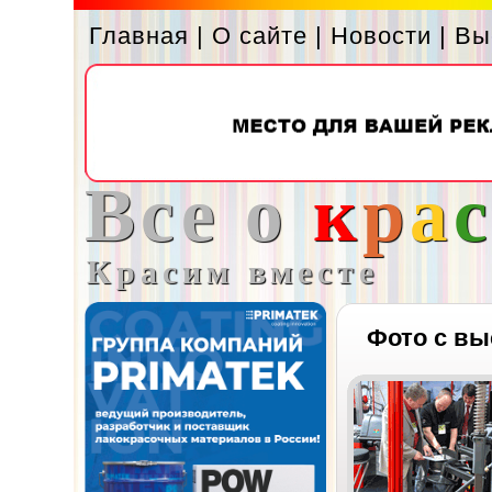
Главная
|
О сайте
|
Новости
|
Вы
Все о
к
р
а
Красим вместе
Фото с вы