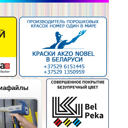
иафайлы