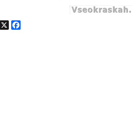
egram
VK
X
Facebook