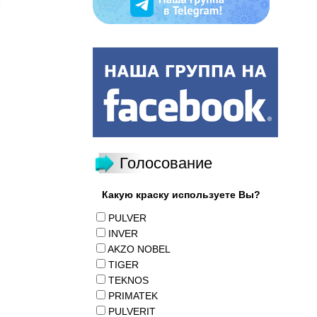
Голосование
Какую краску используете Вы?
PULVER
INVER
AKZO NOBEL
TIGER
TEKNOS
PRIMATEK
PULVERIT