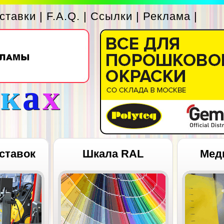
ставки
|
F.A.Q.
|
Ссылки
|
Реклама
|
с
к
а
х
ставок
Шкала RAL
Мед