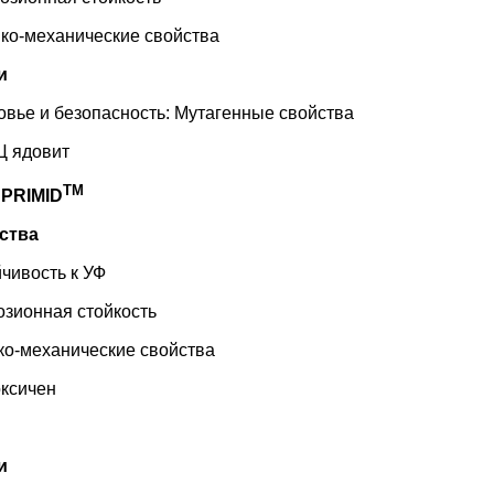
механические свойства
и
е и безопасность: Мутагенные свойства
ядовит
TM
е
PRIMID
ства
ивость к УФ
онная стойкость
механические свойства
сичен
и