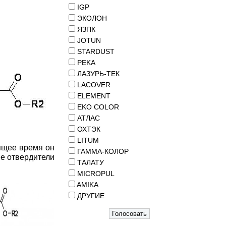
IGP
ЭКОЛОН
ЯЗПК
JOTUN
STARDUST
PEKA
ЛАЗУРЬ-ТЕК
LACOVER
ELEMENT
EKO COLOR
АТЛАС
ОХТЭК
LITUM
ящее время он
ГАММА-КОЛОР
е отвердители
ТАЛАТУ
MICROPUL
AMIKA
ДРУГИЕ