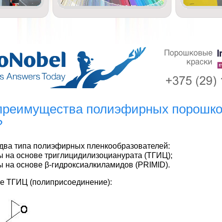
преимущества полиэфирных порошк
?
два типа полиэфирных пленкообразователей:
ы на основе триглицидилизоцианурата (ТГИЦ);
ы на основе β-гидроксиалкиламидов (PRIMID).
ве ТГИЦ (полиприсоединение):