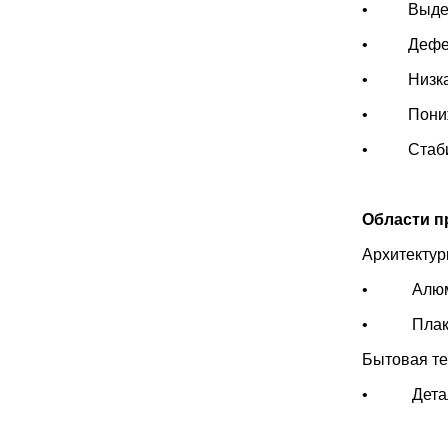
• Выделе
• Дефекты
• Низкая
• Понижен
• Стабиль
Области п
Архитекту
• Алюмин
• Плаки
Бытовая те
• Детали 