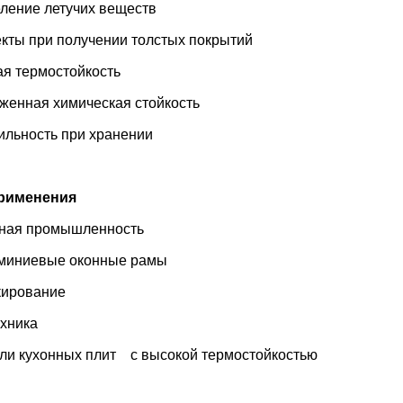
ние летучих веществ
 при получении толстых покрытий
 термостойкость
ная химическая стойкость
ность при хранении
рименения
рная промышленность
иевые оконные рамы
рование
хника
кухонных плит с высокой термостойкостью