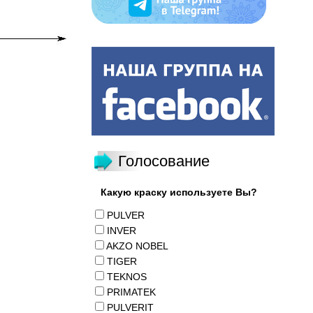
Голосование
Какую краску используете Вы?
PULVER
INVER
AKZO NOBEL
TIGER
TEKNOS
PRIMATEK
PULVERIT