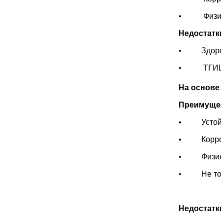
• Физико-
Недостатк
• Здоровь
• ТГИЦ 
На основ
Преимуще
• Устойч
• Коррози
• Физико-
• Не ток
Недостатк