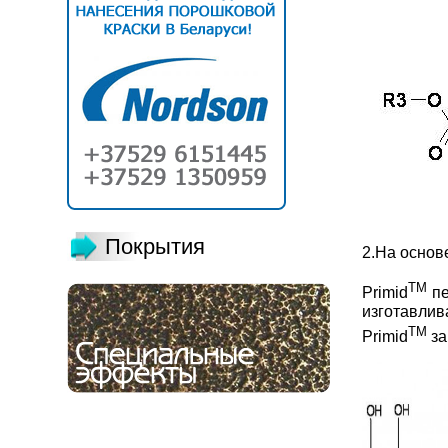
Покрытия
2.На основ
TM
Primid
пе
изготавли
TM
Primid
за