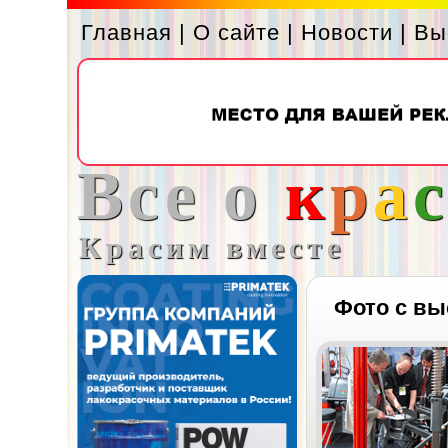
Главная
|
О сайте
|
Новости
|
Вы
Все о
к
р
а
Красим вместе
Фото с вы