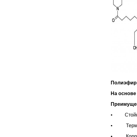
Полиэфир
На основе
Преимуще
• Стойкос
• Термост
• Корроз