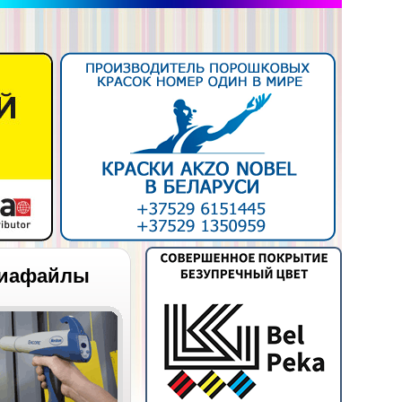
иафайлы