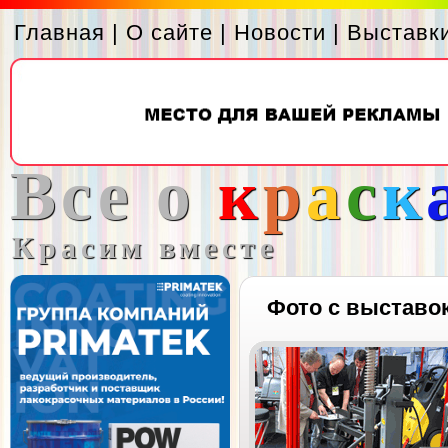
Главная
|
О сайте
|
Новости
|
Выставк
Все о
к
р
а
с
к
Красим вместе
Фото с выставо