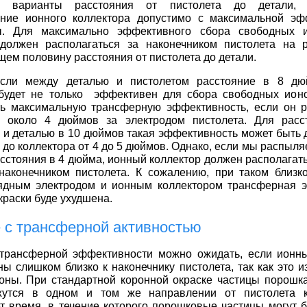
е варианты расстояния от пистолета до детали, 
ание ионного коллектора допустимо с максимальной эф
ы. Для максимально эффективного сбора свободных 
 должен располагаться за наконечником пистолета на 
м половину расстояния от пистолета до детали.
если между деталью и пистолетом расстояние в 8 дю
 будет не только эффективен для сбора свободных ионо
ть максимальную трансферную эффективность, если он 
и около 4 дюймов за электродом пистолета. Для расс
 и деталью в 10 дюймов такая эффективность может быть 
 до коллектора от 4 до 5 дюймов. Однако, если мы распыл
асстояния в 4 дюйма, ионный коллектор должен располагать
наконечником пистолета. К сожалению, при таком близк
ядным электродом и ионным коллектором трансферная 
краски буде ухудшена.
е с трансферной активностью
трансферной эффективности можно ожидать, если ионн
ы слишком близко к наконечнику пистолета, так как это 
оны. При стандартной коронной окраске частицы порошк
утся в одном и том же направлении от пистолета к
т время, в течение которого порошковые частицы могут 