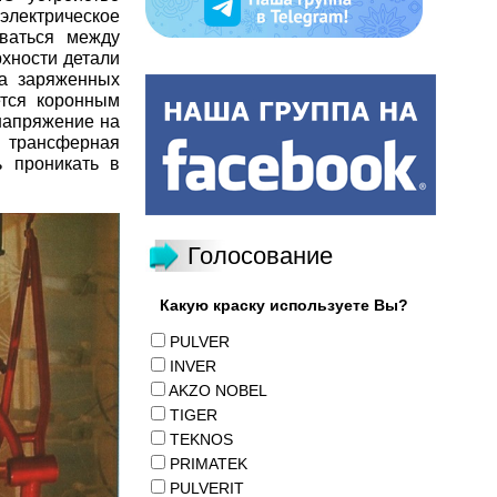
 электрическое
иваться между
рхности детали
ка заряженных
ется коронным
 напряжение на
, трансферная
ь проникать в
Голосование
Какую краску используете Вы?
PULVER
INVER
AKZO NOBEL
TIGER
TEKNOS
PRIMATEK
PULVERIT