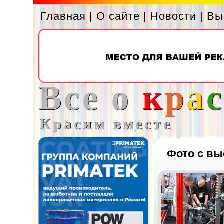
Главная
|
О сайте
|
Новости
|
Вы
Все о
к
р
а
Красим вместе
Фото с вы