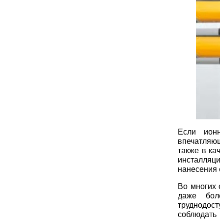
Если ионн
впечатляющ
также в ка
инсталляци
нанесения 
Во многих 
даже бол
труднодос
соблюдать 