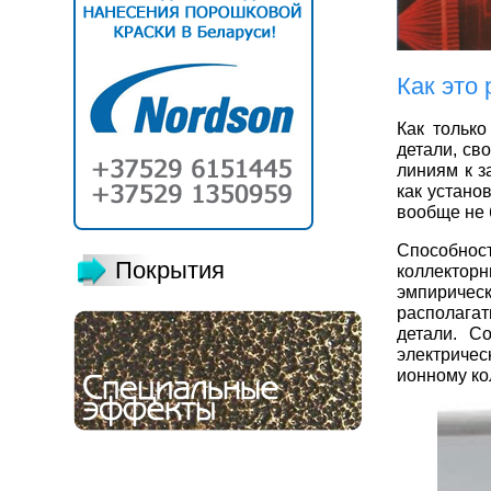
Как это 
Как только
детали, св
линиям к з
как устано
вообще не 
Способно
Покрытия
коллектор
эмпиричес
располагат
детали. С
электриче
ионному ко