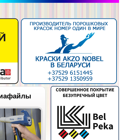
иафайлы