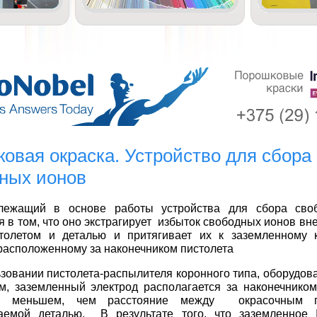
овая окраска. Устройство для сбора
ных ионов
лежащий в основе работы устройства для сбора сво
я в том, что оно экстрагирует избыток свободных ионов вн
толетом и деталью и притягивает их к заземленному 
 расположенному за наконечником пистолета
зовании пистолета-распылителя коронного типа, оборудов
м, заземленный электрод располагается за наконечником
ии меньшем, чем расстояние между окрасочным п
аемой деталью. В результате того, что заземленное 