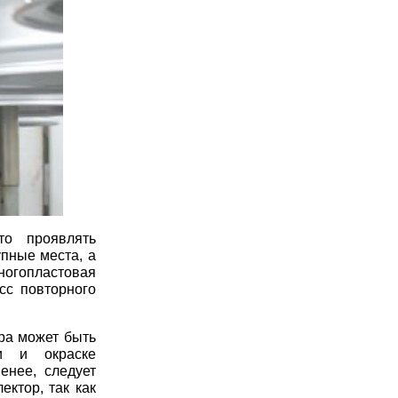
то проявлять
пные места, а
Многопластовая
сс повторного
ра может быть
и и окраске
енее, следует
ктор, так как