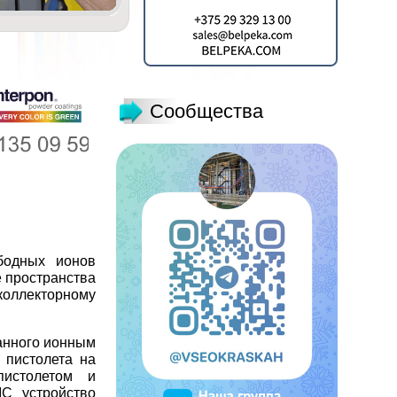
Сообщества
бодных ионов
е пространства
коллекторному
анного ионным
 пистолета на
истолетом и
IC устройство