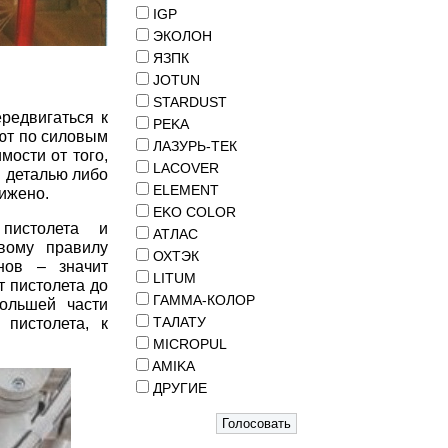
IGP
ЭКОЛОН
ЯЗПК
JOTUN
STARDUST
ередвигаться к
PEKA
ют по силовым
ЛАЗУРЬ-ТЕК
мости от того,
LACOVER
и деталью либо
ELEMENT
нижено.
EKO COLOR
 пистолета и
АТЛАС
вому правилу
ОХТЭК
нов – значит
LITUM
 пистолета до
ГАММА-КОЛОР
ольшей части
ТАЛАТУ
 пистолета, к
MICROPUL
AMIKA
ДРУГИЕ