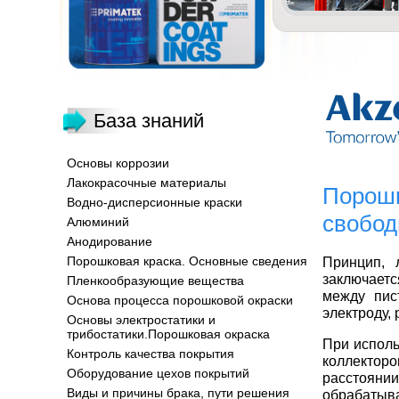
База знаний
Основы коррозии
Лакокрасочные материалы
Порошк
Водно-дисперсионные краски
свобод
Алюминий
Анодирование
Порошковая краска. Основные сведения
Принцип, 
заключаетс
Пленкообразующие вещества
между пис
Основа процесса порошковой окраски
электроду,
Основы электростатики и
трибостатики.Порошковая окраска
При исполь
Контроль качества покрытия
коллекторо
Оборудование цехов покрытий
расстоян
Виды и причины брака, пути решения
обрабатыв