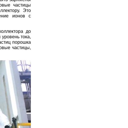
овые частицы
ллектору. Это
ение ионов с
коллектора до
 уровень тока,
астиц порошка
овые частицы,