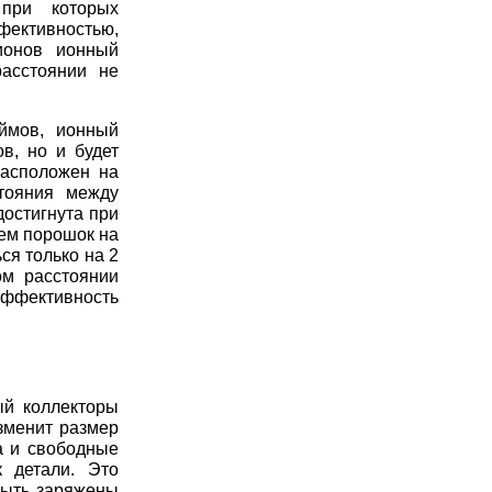
при которых
фективностью,
ионов ионный
расстоянии не
ймов, ионный
в, но и будет
расположен на
тояния между
достигнута при
яем порошок на
ся только на 2
ом расстоянии
эффективность
ый коллекторы
изменит размер
а и свободные
 детали. Это
быть заряжены