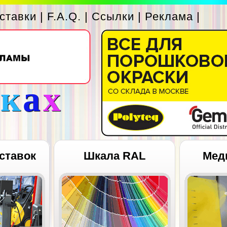
ставки
|
F.A.Q.
|
Ссылки
|
Реклама
|
с
к
а
х
ставок
Шкала RAL
Мед