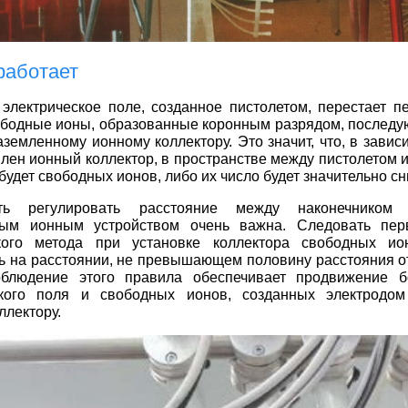
работает
 электрическое поле, созданное пистолетом, перестает п
ободные ионы, образованные коронным разрядом, последу
аземленному ионному коллектору. Это значит, что, в зависи
влен ионный коллектор, в пространстве между пистолетом 
будет свободных ионов, либо их число будет значительно с
сть регулировать расстояние между наконечником
ным ионным устройством очень важна. Следовать пер
кого метода при установке коллектора свободных ио
ь на расстоянии, не превышающем половину расстояния от
облюдение этого правила обеспечивает продвижение б
ского поля и свободных ионов, созданных электродом
ллектору.