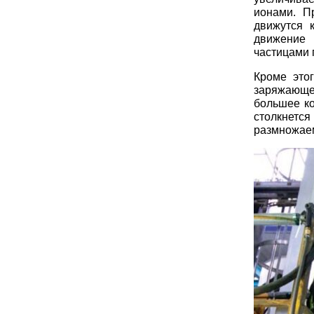
ионами. П
движутся 
движение 
частицами 
Кроме этог
заряжающег
большее ко
столкнется
размножаем