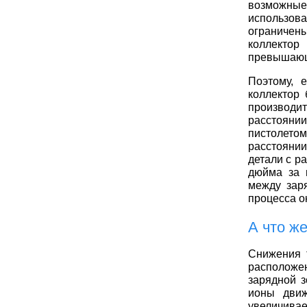
возможны
использов
ограничен
коллектор
превышающе
Поэтому, 
коллектор
производи
расстояни
пистолетом
расстоянии
детали с р
дюйма за 
между зар
процесса о
А что ж
Снижения 
расположен
зарядной з
ионы движ
увеличивае