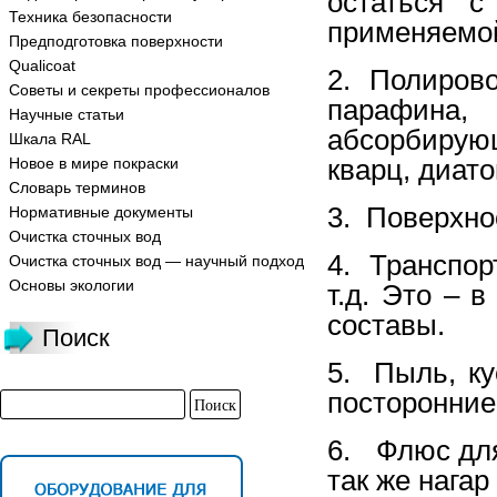
остаться с
Техника безопасности
применяемой
Предподготовка поверхности
Qualicoat
2. Полирово
Советы и секреты профессионалов
парафина
Научные статьи
абсорбиру
Шкала RAL
кварц, диато
Новое в мире покраски
Словарь терминов
3. Поверхно
Нормативные документы
Очистка сточных вод
4. Транспор
Очистка сточных вод — научный подход
Основы экологии
т.д. Это – 
составы.
Поиск
5. Пыль, ку
посторонние 
6. Флюс для
так же нагар