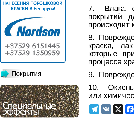
7. Влага, 
покрытий д
происходит 
8. Поврежде
краска, ла
которые пр
процессе хр
Покрытия
9. Поврежде
10. Окисны
или химичес
Telegra
VK
X