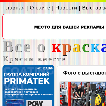
Главная
|
О сайте
|
Новости
|
Выставк
Все о
к
р
а
с
к
Красим вместе
Фото с выставо