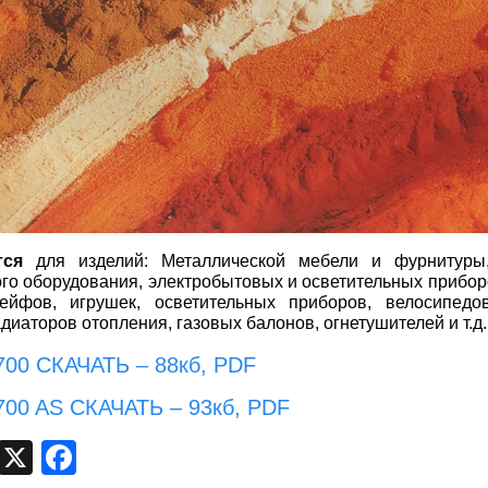
тся
для изделий: Металлической мебели и фурнитуры,
го оборудования, электробытовых и осветительных прибор
ейфов, игрушек, осветительных приборов, велосипедо
адиаторов отопления, газовых балонов, огнетушителей и т.д.
 700 CКАЧАТЬ
– 88кб, PDF
 700 AS CКАЧАТЬ
– 93кб, PDF
egram
VK
X
Facebook