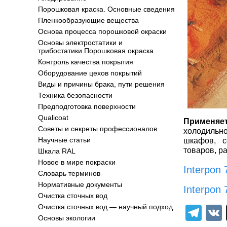
Порошковая краска. Основные сведения
Пленкообразующие вещества
Основа процесса порошковой окраски
Основы электростатики и
трибостатики.Порошковая окраска
Контроль качества покрытия
Оборудование цехов покрытий
Виды и причины брака, пути решения
Техника безопасности
Предподготовка поверхности
Qualicoat
Применяе
Советы и секреты профессионалов
холодильно
Научные статьи
шкафов, с
товаров, р
Шкала RAL
Новое в мире покраски
Interpon
Словарь терминов
Нормативные документы
Interpon
Очистка сточных вод
Очистка сточных вод — научный подход
Tel
Основы экологии