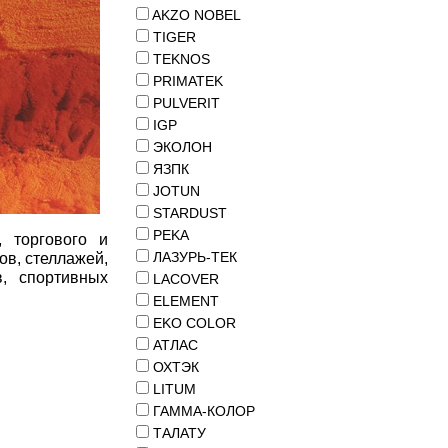
AKZO NOBEL
TIGER
TEKNOS
PRIMATEK
PULVERIT
IGP
ЭКОЛОН
ЯЗПК
JOTUN
STARDUST
PEKA
 торгового и
ЛАЗУРЬ-ТЕК
ов, стеллажей,
в, спортивных
LACOVER
ELEMENT
EKO COLOR
АТЛАС
ОХТЭК
LITUM
ГАММА-КОЛОР
ТАЛАТУ