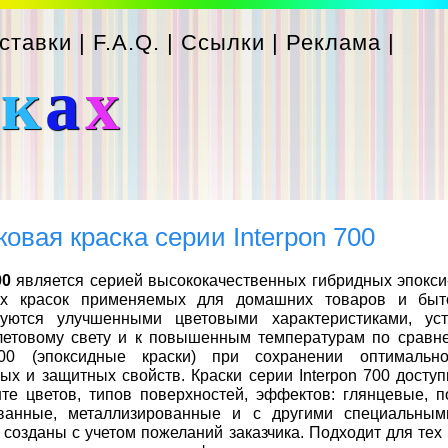
ставки
|
F.A.Q.
|
Ссылки
|
Реклама
|
с
к
а
х
овая краска серии Interpon 700
00
является серией высококачественных гибридных эпокс
х красок применяемых для домашних товаров и быто
зуются улучшенными цветовыми характеристиками, уст
летовому свету и к повышенным температурам по сравн
100 (эпоксидные краски) при сохранении оптимально
ых и защитных свойств. Краски серии Interpon 700 досту
те цветов, типов поверхностей, эффектов: глянцевые, п
ованные, металлизированные и с другими специальным
 созданы с учетом пожеланий заказчика. Подходит для тех 