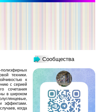
Сообщества
и-полиэфирных
вой техники.
ойчивостью к
ению с серией
го сочетания
пны в широком
олуглянцевые,
и эффектами.
случаев, когда