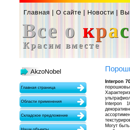
Главная
|
О сайте
|
Новости
|
Вы
Все о
к
р
а
Красим вместе
Порошк
AkzoNobel
Interpon 7
порошковы
Главная страница
Характери
ультрафио
Области применения
Interpon 
декоративн
ассортимен
Складское предложение
текстурир
Могут быть
Наши объекты