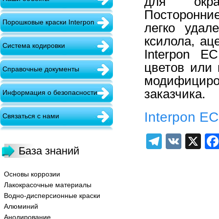
для окрас
Посторонни
Порошковые краски Interpon
легко удал
ксилола, ац
Система кодировки
Interpon E
цветов или 
Справочные документы
модифициро
заказчика.
Информация о безопасности
Interpon E
Связаться с нами
Telegra
VK
X
База знаний
Основы коррозии
Лакокрасочные материалы
Водно-дисперсионные краски
Алюминий
Анодирование