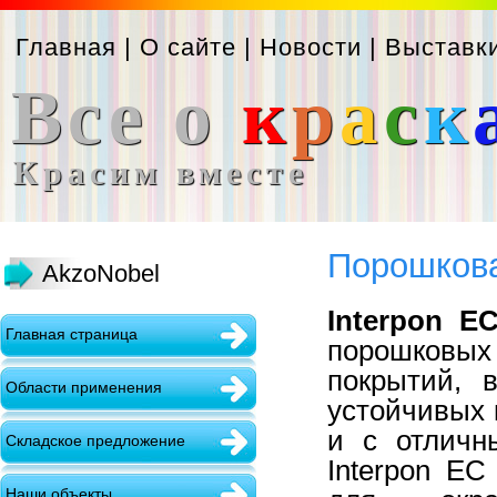
Главная
|
О сайте
|
Новости
|
Выставк
Все о
к
р
а
с
к
Красим вместе
Порошкова
AkzoNobel
Interpon E
Главная страница
порошковы
покрытий, 
Области применения
устойчивых 
и с отличн
Складское предложение
Interpon Е
Наши объекты