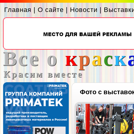
Главная
|
О сайте
|
Новости
|
Выставк
Все о
к
р
а
с
к
Красим вместе
Фото с выставо