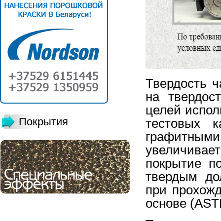
Твердость 
на твердос
целей испол
Покрытия
тестовых к
графитным
увеличива
покрытие по
твердым до
при прохожд
основе (AST