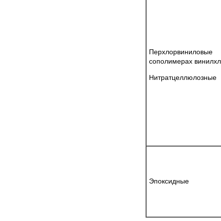
Перхлорвинилов
сополимерах винилх
Нитратцеллюлозные
Эпоксидные