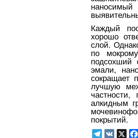
наносимый
выявительн
Каждый по
хорошо отв
слой. Однак
по мокрому
подсохший 
эмали, нан
сокращает 
лучшую меж
частности,
алкидным г
мочевинофо
покрытий.
Telegra
VK
X