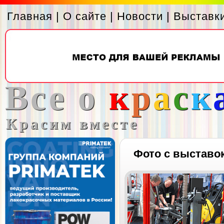
Главная
|
О сайте
|
Новости
|
Выставк
Все о
к
р
а
с
к
Красим вместе
Фото с выставо