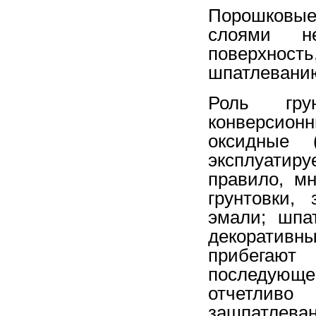
Порошковые
слоями не
поверхност
шпатлевани
Роль гру
конверсион
оксидные 
эксплуати
правило, м
грунтовки,
эмали; шпа
декоратив
прибегают 
последующ
отчетли
зашпатлеван