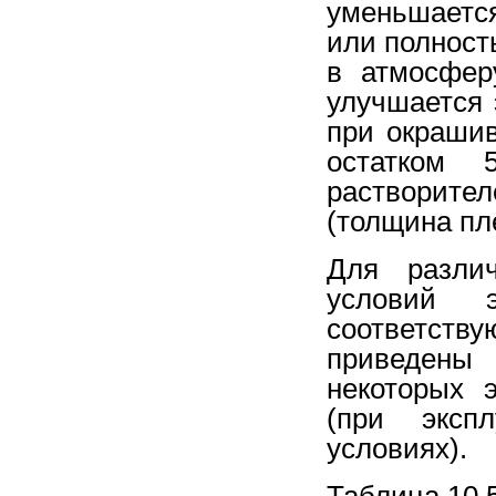
уменьшаетс
или полност
в атмосфер
улучшается 
при окрашив
остатком 
растворител
(толщина пле
Для разли
условий э
соответству
приведены
некоторых 
(при эксп
условиях).
Таблица 10.