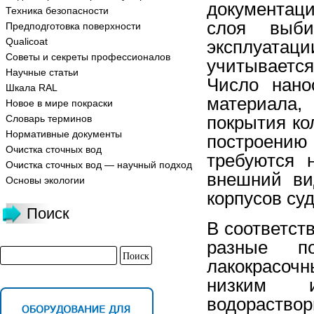
документац
Техника безопасности
слоя выби
Предподготовка поверхности
Qualicoat
эксплуатац
Советы и секреты профессионалов
учитываетс
Научные статьи
Число нано
Шкала RAL
материала,
Новое в мире покраски
покрытия ко
Словарь терминов
Нормативные документы
построению 
Очистка сточных вод
требуются 
Очистка сточных вод — научный подход
внешний ви
Основы экологии
корпусов суд
Поиск
В соответст
разные п
лакокрасоч
низким 
водораство