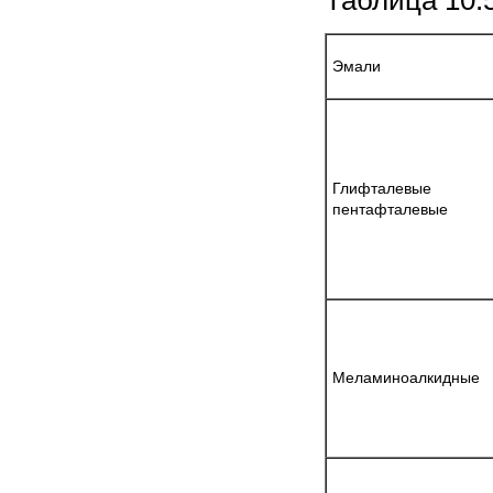
Эмали
Глифталев
пентафталевые
Меламиноалкидные