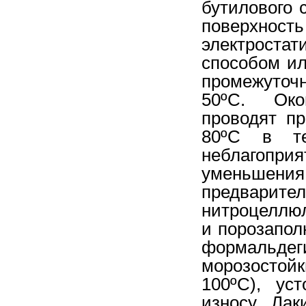
бутилового 
поверхн
электрост
способом ил
промежуточн
50ºС. Око
проводят п
80ºС в те
неблагоприя
уменьшени
предвар
нитроцеллюл
и порозапол
формальдег
морозостойк
100ºС), ус
износу. Ла