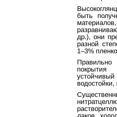
Высокоглян
быть получ
материал
разравнива
др.), они п
разной степ
1–3% пленко
Правильно
покрытия
устойчивы
водостойки,
Существ
нитратцелл
растворител
лаков холо