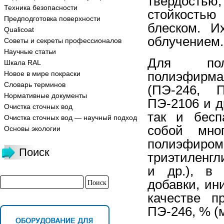
твердостью
Техника безопасности
стойкостью
Предподготовка поверхности
блеском. И
Qualicoat
облучением.
Советы и секреты профессионалов
Научные статьи
Для пол
Шкала RAL
полиэфирма
Новое в мире покраски
Словарь терминов
(ПЭ-246, 
Нормативные документы
ПЭ-2106 и д
Очистка сточных вод
так и бесп
Очистка сточных вод — научный подход
собой мно
Основы экологии
полиэфиром
Поиск
триэтиленг
и др.), в
добавки, ин
качестве п
ПЭ-246, % (м