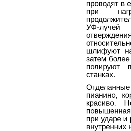
проводят в 
при нагр
продолжите
УФ-лучей 
отверждени
относитель
шлифуют на
затем более
полируют 
станках.
Отделанны
пианино, к
красиво. Н
повышенная
при ударе и
внутренних 