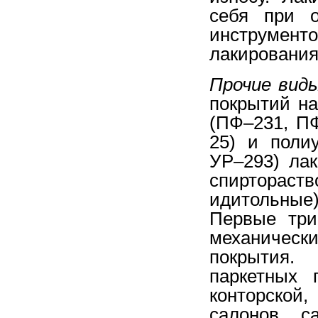
себя при о
инструмент
лакирования 
Прочие вид
покрытий н
(ПФ–231, ПФ
25) и поли
УР–293) лак
спирторас
идитольны
Первые три
механическ
покрытия.
паркетных 
конторской
салонов с