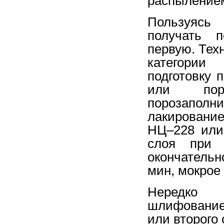
распылением
Пользуясь
получать п
первую. Тех
категории
подготовку 
или поро
порозапо
лакировани
НЦ–228 или
слоя при 
окончатель
мин, мокрое
Нередко 
шлифование
или второго 