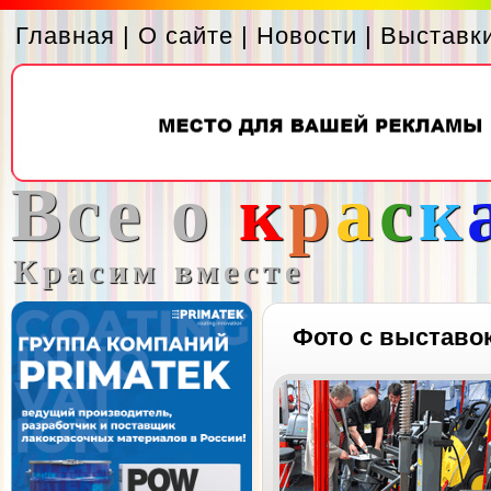
Главная
|
О сайте
|
Новости
|
Выставк
Все о
к
р
а
с
к
Красим вместе
Фото с выставо