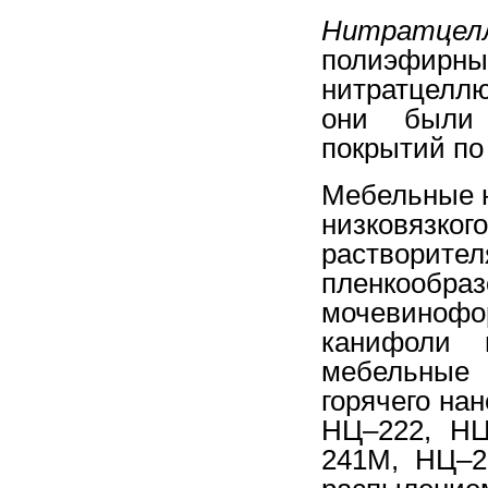
Нитратцел
полиэф
нитратцелл
они были 
покрытий по
Мебельные н
низковязк
растворит
пленкоо
мочевинофо
канифоли 
мебельные 
горячего на
НЦ–222, НЦ
241М, НЦ–2