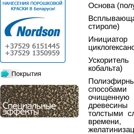
Основа (
Всплывающа
стир
Инициат
цикло
Ускорител
коба
Покрытия
Полиэфирн
способам
очищенну
древесины 
толстыми с
времени, 
желатиниз