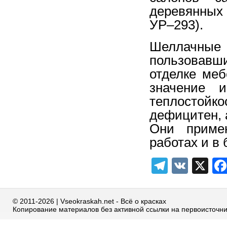
деревянных 
УР–293).
Шеллачные 
пользовав
отделке меб
значение и
теплостойк
дефицитен, 
Они примен
работах и в 
Telegra
VK
X
© 2011-2026 | Vseokraskah.net - Всё о красках
Копирование материалов без активной ссылки на первоисточн