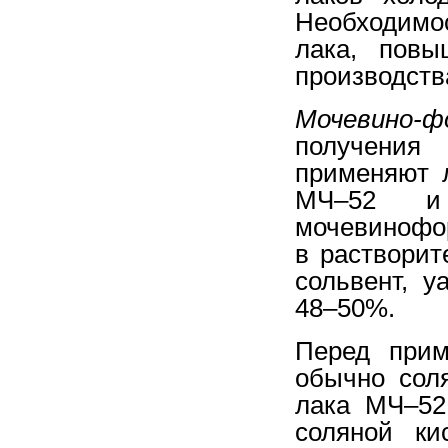
Необходимо
лака, повы
производств
Мочевино-
получения 
применяют 
МЧ–52 и 
мочевинофор
в растворит
сольвент, у
48–50%.
Перед прим
обычно соля
лака МЧ–52
соляной ки