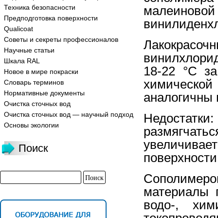
Техника безопасности
малеиновой
Предподготовка поверхности
винилиденх
Qualicoat
Советы и секреты профессионалов
Лакокрасоч
Научные статьи
винилхлори
Шкала RAL
18-22 °С за
Новое в мире покраски
химической
Словарь терминов
Нормативные документы
аналогичны
Очистка сточных вод
Очистка сточных вод — научный подход
Недостатк
Основы экологии
размягчать
увеличив
Поиск
поверхности
Сополимер
материалы 
водо-, хим
токопроводя