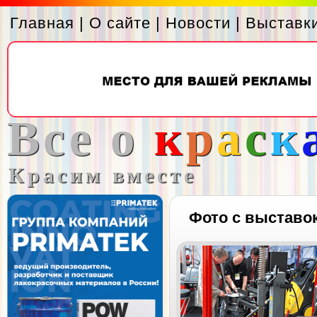
Главная
|
О сайте
|
Новости
|
Выставк
Все о
к
р
а
с
к
Красим вместе
Фото с выставо