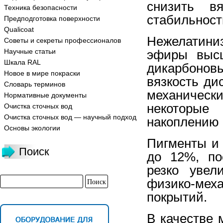
снизить в
Техника безопасности
стабильност
Предподготовка поверхности
Qualicoat
Нежелатини
Советы и секреты профессионалов
Научные статьи
эфиры высш
Шкала RAL
дикарбоно
Новое в мире покраски
вязкость ди
Словарь терминов
механически
Нормативные документы
некоторые
Очистка сточных вод
Очистка сточных вод — научный подход
накоплению 
Основы экологии
Пигменты и 
Поиск
до 12%, по
резко увел
физико-ме
покрытий.
В качестве 