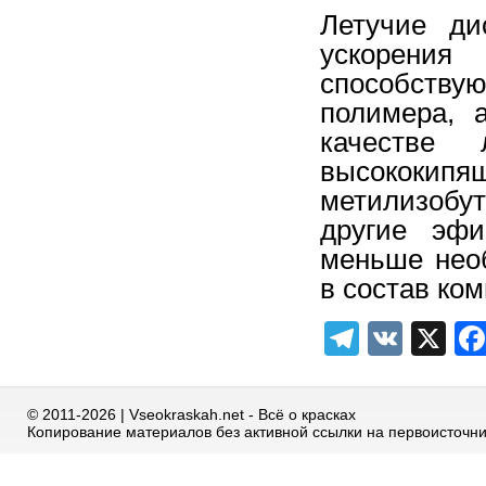
Летучие ди
ускорения
способству
полимера, 
качестве 
высококип
метилизобут
другие эфи
меньше необ
в состав ко
Telegra
VK
X
© 2011-2026 | Vseokraskah.net - Всё о красках
Копирование материалов без активной ссылки на первоисточн