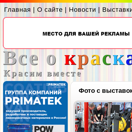
Главная
|
О сайте
|
Новости
|
Выставк
Все о
к
р
а
с
к
Красим вместе
Фото с выставо