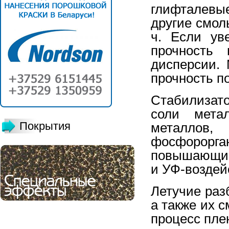
глифталевы
другие смолы
ч. Если ув
прочность 
дисперсии.
прочность п
Стабилизат
соли метал
Покрытия
металлов
фосфорор
повышающие
и УФ-воздей
Летучие раз
а также их 
процесс пле