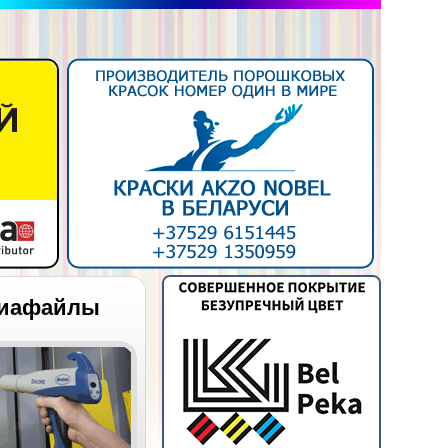
иафайлы