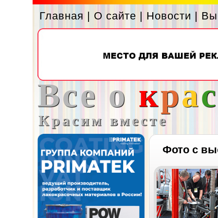
Главная
|
О сайте
|
Новости
|
Вы
Все о
к
р
а
Красим вместе
Фото с вы