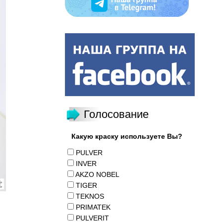
Голосование
Какую краску используете Вы?
PULVER
INVER
AKZO NOBEL
TIGER
TEKNOS
PRIMATEK
PULVERIT