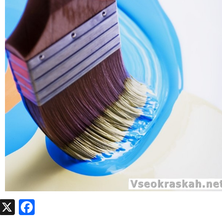
egram
VK
X
Facebook