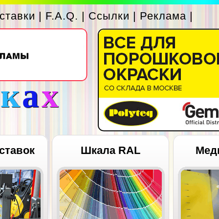
ставки
|
F.A.Q.
|
Ссылки
|
Реклама
|
с
к
а
х
ставок
Шкала RAL
Мед