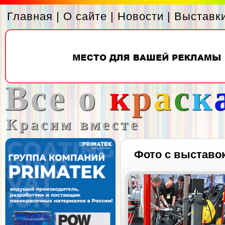
Главная
|
О сайте
|
Новости
|
Выставк
Все о
к
р
а
с
к
Красим вместе
Фото с выставо