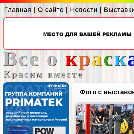
Главная
|
О сайте
|
Новости
|
Выставк
Все о
к
р
а
с
к
Красим вместе
Фото с выставо