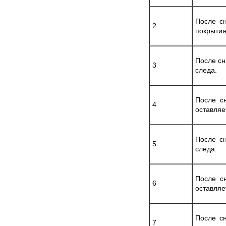
После сн
2
покрытия
После сн
3
следа.
После сн
4
оставляе
После сн
5
следа.
После сн
6
оставляе
После сн
7