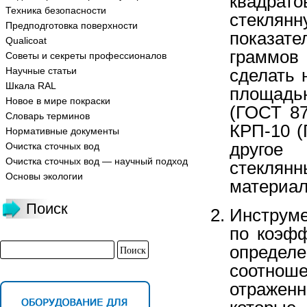
квадрат
Техника безопасности
стекля
Предподготовка поверхности
показат
Qualicoat
граммов
Советы и секреты профессионалов
Научные статьи
сделать 
Шкала RAL
площадью
Новое в мире покраски
(ГОСТ 87
Словарь терминов
КРП-10 (
Нормативные документы
другое
Очистка сточных вод
Очистка сточных вод — научный подход
стеклян
Основы экологии
материал
Поиск
Инструм
по коэфф
определе
соотнош
отраженн