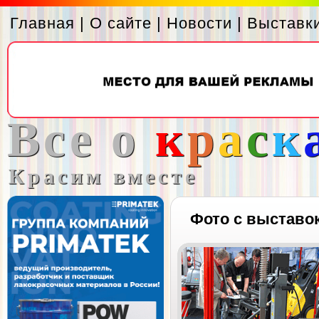
Главная
|
О сайте
|
Новости
|
Выставк
Все о
к
р
а
с
к
Красим вместе
Фото с выставо