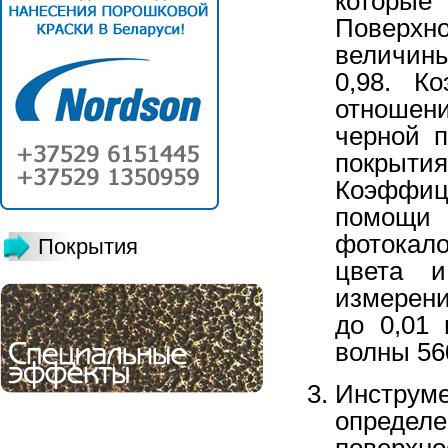
которые
Поверхно
величин
0,98. К
отношен
черной п
покрыти
Коэффиц
помощи
фотокал
Покрытия
цвета и
измерен
до 0,01
волны 56
Инстру
определ
поверхн