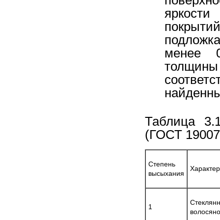
яркости
покрыти
подложка
менее 0
толщин
соответ
найденны
Таблица 3.
(ГОСТ 19007
Степень
Характер
высыхания
Стеклян
1
волосяно