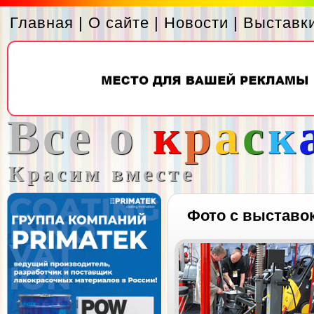
Главная
|
О сайте
|
Новости
|
Выставк
Все о
к
р
а
с
к
Красим вместе
Фото с выставо