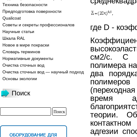
среднеквад
Техника безопасности
Предподготовка поверхности
Qualicoat
Советы и секреты профессионалов
где D - коэ
Научные статьи
Шкала RAL
Коэффици
Новое в мире покраски
высокоэлас
Словарь терминов
см2/с. С 
Нормативные документы
полимера на
Очистка сточных вод
два порядк
Очистка сточных вод — научный подход
Основы экологии
полимеров
(переходная
Поиск
время ад
благоприят
теории. О
контактном
адгезии спо