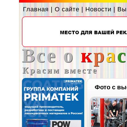
Главная
|
О сайте
|
Новости
|
Вы
Все о
к
р
а
Красим вместе
Фото с вы