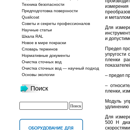
производит
Техника безопасности
измерени
Предподготовка поверхности
преобразов
и металлом
Qualicoat
Советы и секреты профессионалов
Для измер
Научные статьи
инструмент
Шкала RAL
и допустим
Новое в мире покраски
Предел про
Словарь терминов
упругости 
Нормативные документы
пленки ра
Очистка сточных вод
показателе
Очистка сточных вод — научный подход
Основы экологии
– предел п
– относит
Поиск
пленки, из
Модуль уп
удлинению 
Для измер
500 Н диа
скоростями