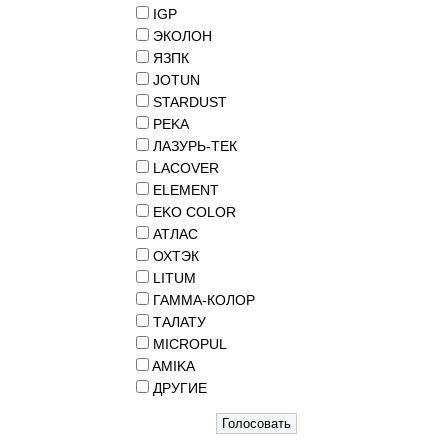
IGP
ЭКОЛОН
ЯЗПК
JOTUN
STARDUST
PEKA
ЛАЗУРЬ-ТЕК
LACOVER
ELEMENT
EKO COLOR
АТЛАС
ОХТЭК
LITUM
ГАММА-КОЛОР
ТАЛАТУ
MICROPUL
AMIKA
ДРУГИЕ