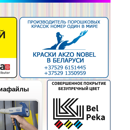
иафайлы