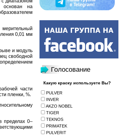
 с диапазоном
 основан на
образователем
й мерительный
еления 0,01 мм
рыве и модуль
зец свободной
определением
Голосование
Какую краску используете Вы?
рабочей части
PULVER
ти пленки, %.
INVER
тносительному
AKZO NOBEL
TIGER
TEKNOS
в пределах 0–
PRIMATEK
ветствующими
PULVERIT