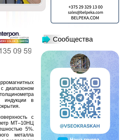
Сообщества
ерромагнитных
 с диапазоном
толщинометра
й индукции в
окрытия.
оверхность с
ометр МТ–10НЦ
ешностью 5%.
ого металла