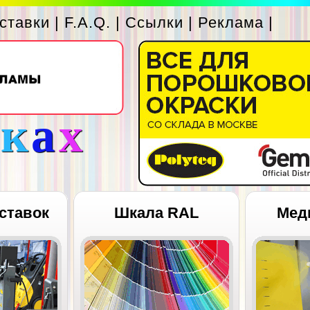
ставки
|
F.A.Q.
|
Ссылки
|
Реклама
|
с
к
а
х
ставок
Шкала RAL
Мед