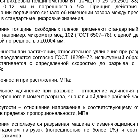
ся вихревым толщинометром ВТ–10НЦ (ТУ 25–06.2501–83)
я 0–12 мм и погрешностью 5%. Принцип действия
ании первичного сигнала об изменении зазора между пре
 в стандартные цифровые значения.
ения толщины свободных пленок применяют стандартны
, например, микрометр мод. 102 (ГОСТ 6507–78), с ценой д
ой погрешностью ±0,004 мм.
чности при растяжении, относительное удлинение при раз
определяются согласно ГОСТ 18299–72. испытуемый обра
стягивается с определенной скоростью до разрыва с 
й:
рочности при растяжении, МПа;
ельное удлинение при разрыве – отношение удлинения 
меренного в момент разрыва, к начальной длине рабочей час
ругости – отношение напряжения к соответствующему о
в пределах пропорциональности, МПа.
ения используется разрывная машина с изменяющимися 
пазоном нагрузок (погрешностью не более 1%) и соот
 зажимов.