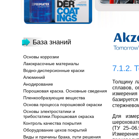
База знаний
Основы коррозии
Лакокрасочные материалы
7.1.2.
Водно-дисперсионные краски
Алюминий
Толщину л
Анодирование
сплавов, 
Порошковая краска. Основные сведения
измерени
Пленкообразующие вещества
базируетс
Основа процесса порошковой окраски
стержневом
Основы электростатики и
Для измер
трибостатики.Порошковая окраска
шероховат
Контроль качества покрытия
(ТУ 25–06
Оборудование цехов покрытий
Измерени
Виды и причины брака, пути решения