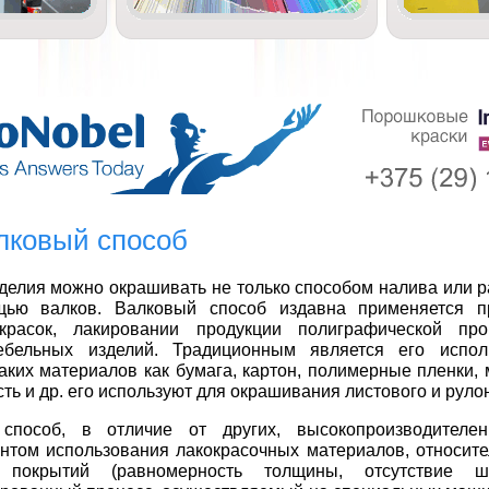
алковый способ
делия можно окрашивать не только способом налива или р
ью валков. Валковый способ издавна применяется п
красок, лакировании продукции полиграфической про
ебельных изделий. Традиционным является его испол
аких материалов как бумага, картон, полимерные пленки,
сть и др. его используют для окрашивания листового и руло
способ, в отличие от других, высокопроизводителе
нтом использования лакокрасочных материалов, относит
м покрытий (равномерность толщины, отсутствие ш