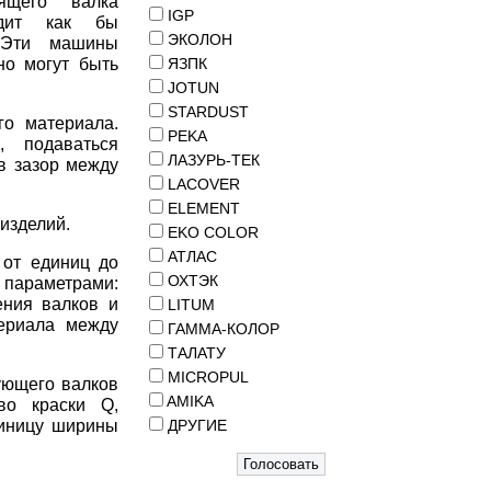
ящего валка
IGP
одит как бы
ЭКОЛОН
. Эти машины
но могут быть
ЯЗПК
JOTUN
STARDUST
о материала.
PEKA
 подаваться
ЛАЗУРЬ-ТЕК
в зазор между
LACOVER
ELEMENT
изделий.
EKO COLOR
АТЛАС
 от единиц до
ОХТЭК
 параметрами:
ения валков и
LITUM
ериала между
ГАММА-КОЛОР
ТАЛАТУ
MICROPUL
ующего валков
AMIKA
во краски Q,
диницу ширины
ДРУГИЕ