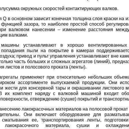
полусумма окружных скоростей контактирующих валков.
я Q в основном зависит конечная толщина слоя краски на из
 функцией зазора, то наиболее простой способ регулиро
при валковом нанесении – изменение расстояния межд
щим валками.
 машины устанавливают в хорошо вентилированных
 попадания пыли на покрытие в камерах поддерживает
оздуха; привод и пульт управления устанавливают вне ка
олько часть больших и сложных агрегатов (линий), предн
я листов и полосового проката (ленты).
агрегаты применяют при относительно небольших объем
ироком ассортименте выпускаемой продукции. Они исп
и жести для консервной тары и окрашивании листового м
В их комплект наряду с валковой машиной входит обо
 поверхности, отверждению (сушке) покрытий и транспортн
анесению лакокрасочных материалов на полосовой прокат
дительны. Они включают оборудование для разматыва
 сматывания ее, транспортирования ленты, подготовки
я лакокрасочного материала, сушки и охлаждени