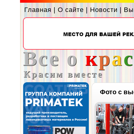
Главная
|
О сайте
|
Новости
|
Вы
Все о
к
р
а
Красим вместе
Фото с вы