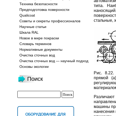
автоматизи
Техника безопасности
типа. Наи
Предподготовка поверхности
наносящий
поверхност
Qualicoat
стальные, 
Советы и секреты профессионалов
Научные статьи
Шкала RAL
Новое в мире покраски
Словарь терминов
Нормативные документы
Очистка сточных вод
Очистка сточных вод — научный подход
Основы экологии
Рис. 8.22
прямой (а
Поиск
регулирующ
материало
Различают
направлен
машины пря
нанесения 