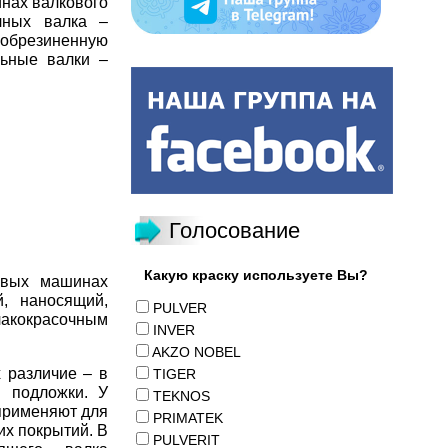
нах валкового
чных валка –
обрезиненную
льные валки –
Голосование
Какую краску используете Вы?
овых машинах
й, наносящий,
PULVER
 лакокрасочным
INVER
AKZO NOBEL
 различие – в
TIGER
 подложки. У
TEKNOS
применяют для
PRIMATEK
их покрытий. В
PULVERIT