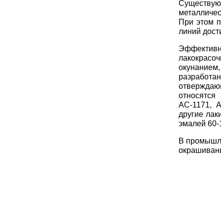
Существую
металличес
При этом п
линий дости
Эффективно
лакокрасоч
окунанием,
разработа
отверждаю
относятся
АС-1171, А
другие лаки
эмалей 60-
В промышл
окрашивани