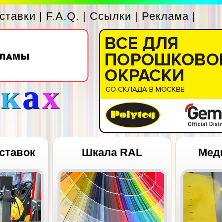
ставки
|
F.A.Q.
|
Ссылки
|
Реклама
|
с
к
а
х
ставок
Шкала RAL
Мед