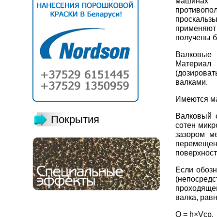
машинах 
противоп
проскаль
применяют
получены б
Валковые 
Материал
(дозироват
валками.
Имеются ма
Валковый 
Покрытия
сотен микр
зазором м
перемещен
поверхност
Если обозн
(непосред
проходяще
валка, равн
Q =