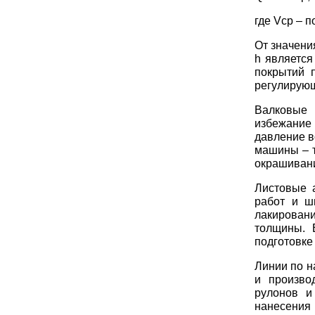
где Vср – 
От значени
h является
покрытий 
регулирую
Валковые
избежание
давление в
машины – т
окрашивани
Листовые 
работ и ш
лакировани
толщины. 
подготовке
Линии по н
и произво
рулонов и
нанесени