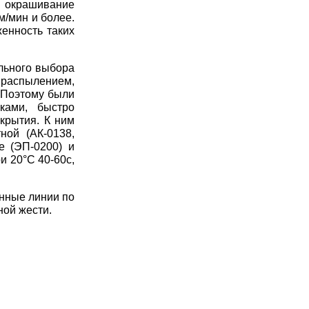
 окрашивание
м/мин и более.
енность таких
льного выбора
 распылением,
 Поэтому были
ками, быстро
крытия. К ним
ной (АК-0138,
е (ЭП-0200) и
и 20°С 40-60с,
нные линии по
ной жести.