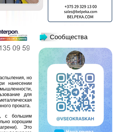
Сообщества
аспыления, но
ри нанесении
мышленности,
ьзование для
 металлическая
нного проката.
н, с большим
ельно хорошим
агрени). Это