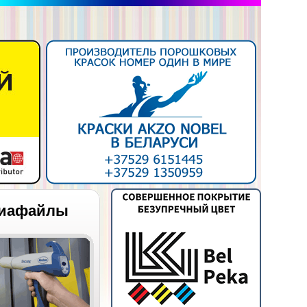
иафайлы