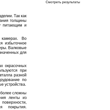
Смотреть результаты
делии. Так как
вания толщины
у питающим и
 камерах. Во
ся избыточное
меры. Валковые
азначенных для
ах окрасочных
ользуются при
еталла разной
рудование по
ые устройства.
 более сложны
ния ленты из
 поверхности,
я покрытия.