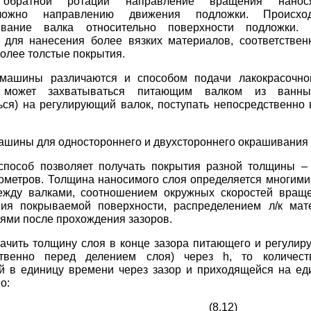
обратной ротации направление вращения нанос
оложно направлению движения подложки. Происх
зывание валка относительно поверхности подложки
 для нанесения более вязких материалов, соответствен
олее толстые покрытия.
машины различаются и способом подачи лакокрасочног
 может захватываться питающим валком из ванны,
ься) на регулирующий валок, поступать непосредственно 
шины для одностороннего и двухстороннего окрашивания 
способ позволяет получать покрытия разной толщины –
ометров. Толщина наносимого слоя определяется многими
ежду валками, соотношением окружных скоростей вращ
ия покрываемой поверхности, распределением л/к мат
ями после прохождения зазоров.
ачить толщину слоя в конце зазора питающего и регулир
ственно перед делением слоя) через h, то количест
й в единицу времени через зазор и приходящейся на е
о:
 h×Vср, (8.12)