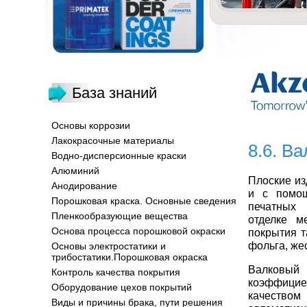
База знаний
Основы коррозии
Лакокрасочные материалы
8.6. В
Водно-дисперсионные краски
Алюминий
Плоские из
Анодирование
и с помощ
Порошковая краска. Основные сведения
печатных 
Пленкообразующие вещества
отделке м
Основа процесса порошковой окраски
покрытия т
фольга, же
Основы электростатики и
трибостатики.Порошковая окраска
Валковый 
Контроль качества покрытия
коэффицие
Оборудование цехов покрытий
качество
Виды и причины брака, пути решения