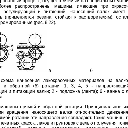
рованный процесс, осуществляемый на специальных маши
более распространены машины, имеющие три окрасо
, регулирующий и питающий. Наносящий валок имеет 
ь (применяется резина, стойкая к растворителям), оста
хромированные (рис. 8.22).
а б
. схема нанесения лакокрасочных материалов на валк
) и обратной (б) ротации: 1, 3, 4, 5 - направляющи
ий и питающий валки; 2 - подложка (лента); 6 - ванна с
м
 машины прямой и обратной ротации. Принципиальное их
ии вращения наносящего валка относительно движения
мой ротации эти направления совпадают. Такие машины 
печатных красок, лаков и грунтовок с целью получения тонк