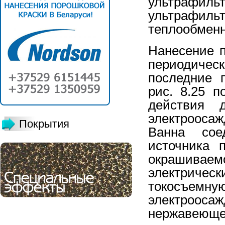
ультраф
ультрафи
теплообмен
Нанесение п
периодиче
последние 
рис. 8.25 п
действия 
электрооса
Покрытия
Ванна сое
источника 
окрашива
электриче
токосъемну
электроосаж
нержавеюще