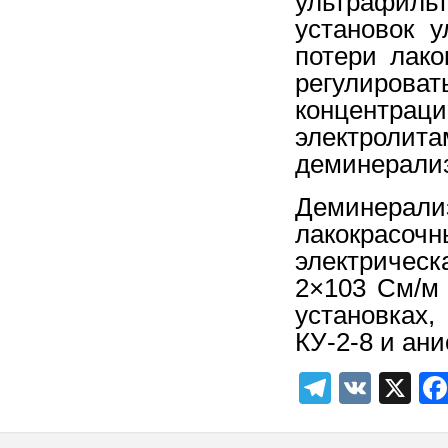
ультрафиль
установок 
потери лако
регулиро
концентрац
электроли
деминерализ
Деминерализ
лакокрасоч
электричес
2×103 См/м
установках,
КУ-2-8 и ани
Telegra
VK
X