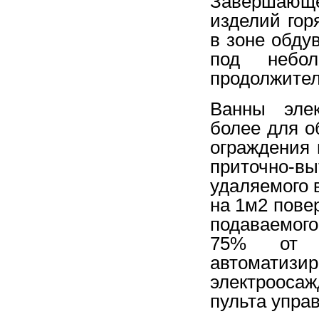
Завершающе
изделий гор
в зоне обду
под небол
продолжител
Ванны эле
более для о
ограждения 
приточно
удаляемого 
на 1м2 пове
подаваемог
75% от о
автомат
электроосаж
пульта упра