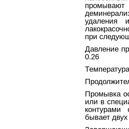
промыв
деминерализ
удаления 
лакокрасочн
при следующ
Давление 
0.26
Темпе
Продолжит
Промывка о
или в специ
контурами 
бывает двух 