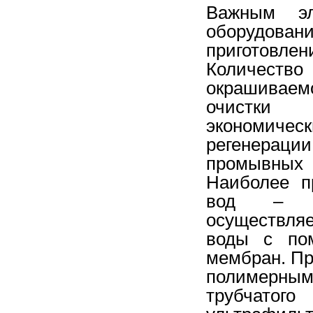
Важным эл
оборудова
приготовл
Количество
окрашиваем
очистки
экономичес
регенерац
промывных 
Наиболее п
вод – ул
осуществля
воды с по
мембран. Пр
полимерн
трубчатог