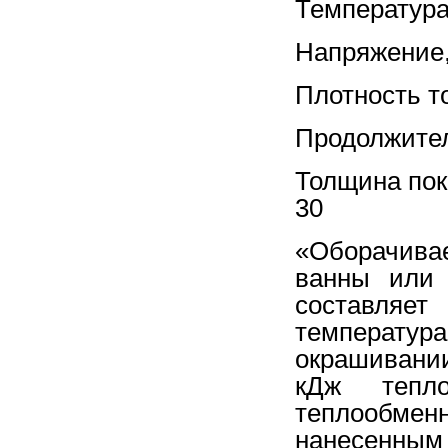
Темпера
Напр
Плотно
Продолжит
Толщи
30
«Оборачива
ванны или 
составляет
температу
окрашивании
кДж тепл
теплообмен
нанесенны