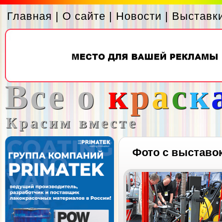
Главная
|
О сайте
|
Новости
|
Выставк
Все о
к
р
а
с
к
Красим вместе
Фото с выставо