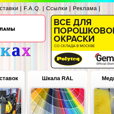
ставки
|
F.A.Q.
|
Ссылки
|
Реклама
|
с
к
а
х
ставок
Шкала RAL
Мед