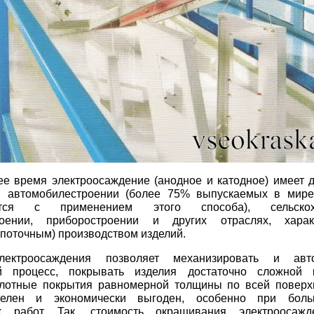
ее время электроосаждение (анодное и катодное) имеет
в автомобилестроении (более 75% выпускаемых в мире
ется с применением этого способа), сельскохо
оении, приборостроении и других отраслях, харак
поточным) производством изделий.
лектроосаждения позволяет механизировать и авто
й процесс, покрывать изделия достаточно сложной к
плотные покрытия равномерной толщины по всей поверх
ителен и экономически выгоден, особенно при бол
ых работ. Так, стоимость окрашивания электрооса