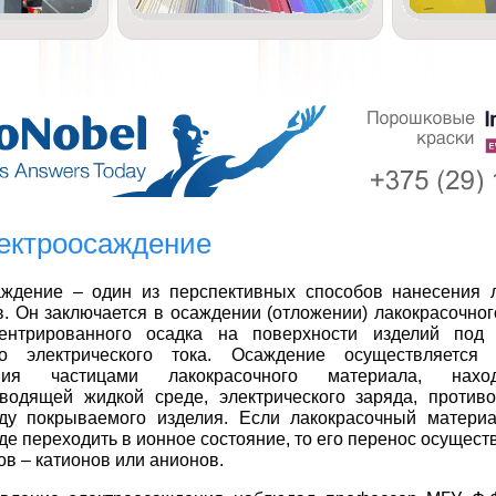
лектроосаждение
аждение – один из перспективных способов нанесения 
. Он заключается в осаждении (отложении) лакокрасочног
ентрированного осадка на поверхности изделий под 
го электрического тока. Осаждение осуществляется 
ения частицами лакокрасочного материала, нах
оводящей жидкой среде, электрического заряда, против
яду покрываемого изделия. Если лакокрасочный матери
де переходить в ионное состояние, то его перенос осуществ
ов – катионов или анионов.