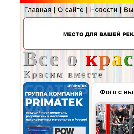
Главная
|
О сайте
|
Новости
|
Вы
Все о
к
р
а
Красим вместе
Фото с вы