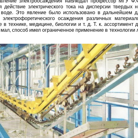
вление электроосаждения наблюдал профессор МГУ Ф.Ф
ая действие электрического тока на дисперсии твердых н
 воде. Это явление было использовано в дальнейшем д
и электрофоретического осаждения различных материа
 в технике, медицине, биологии и т. д. Т. к. ассортимент
 мал, способ имел ограниченное применение в технологии