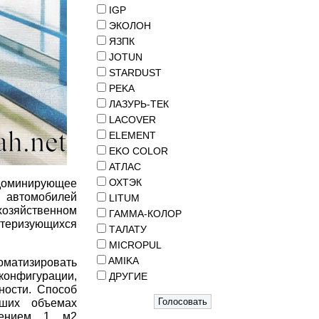
IGP
ЭКОЛОН
ЯЗПК
JOTUN
STARDUST
PEKA
ЛАЗУРЬ-ТЕК
LACOVER
ELEMENT
EKO COLOR
АТЛАС
ОХТЭК
 доминирующее
 автомобилей
LITUM
зяйственном
ГАММА-КОЛОР
теризующихся
ТАЛАТУ
MICROPUL
AMIKA
матизировать
онфигурации,
ДРУГИЕ
ности. Способ
ьших объемах
ждением 1 м2