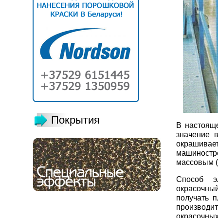
Покрытия
В настоящ
значение 
окрашива
машиностр
массовым (
Способ э
окрасочны
получать 
производ
окрасочн