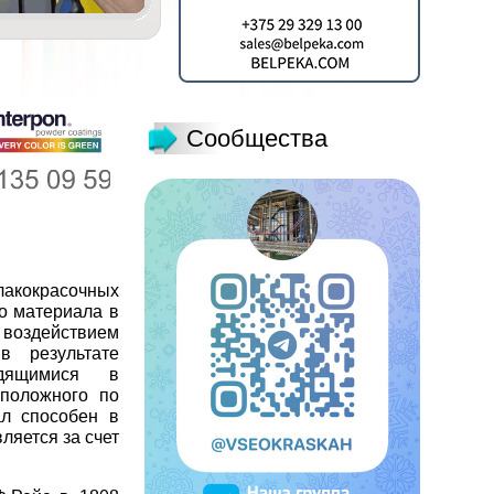
Сообщества
лакокрасочных
о материала в
воздействием
в результате
одящимися в
оположного по
ал способен в
ляется за счет