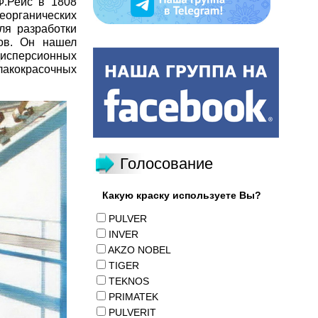
.Рейс в 1808
еорганических
ля разработки
лов. Он нашел
 дисперсионных
 лакокрасочных
Голосование
Какую краску используете Вы?
PULVER
INVER
AKZO NOBEL
TIGER
TEKNOS
PRIMATEK
PULVERIT