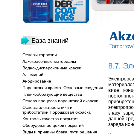
База знаний
Основы коррозии
Лакокрасочные материалы
8.7. Э
Водно-дисперсионные краски
Алюминий
Электроос
Анодирование
материалов
Порошковая краска. Основные сведения
виде конц
Пленкообразующие вещества
постоянно
Основа процесса порошковой окраски
приобрет
электропр
Основы электростатики и
трибостатики.Порошковая окраска
знаку зар
данной сре
Контроль качества покрытия
заряда ион
Оборудование цехов покрытий
Виды и причины брака, пути решения