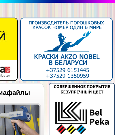
иафайлы