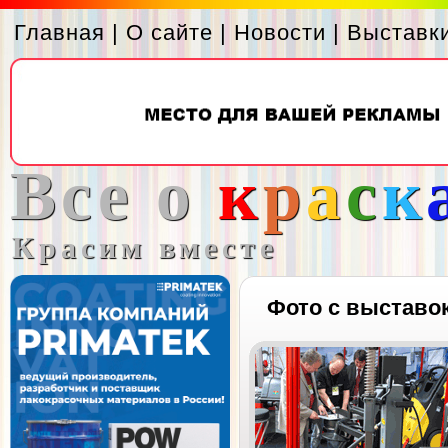
Главная
|
О сайте
|
Новости
|
Выставк
Все о
к
р
а
с
к
Красим вместе
Фото с выставо