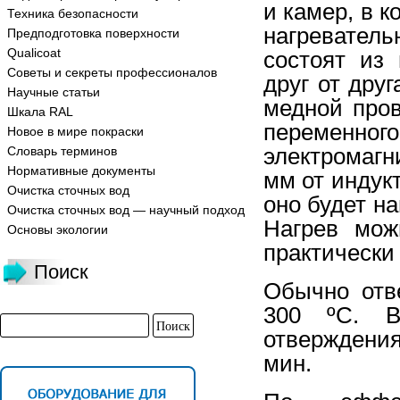
и камер, в 
Техника безопасности
нагреватель
Предподготовка поверхности
Qualicoat
состоят из
Советы и секреты профессионалов
друг от дру
Научные статьи
медной пров
Шкала RAL
переменного
Новое в мире покраски
электромагн
Словарь терминов
Нормативные документы
мм от индук
Очистка сточных вод
оно будет н
Очистка сточных вод — научный подход
Нагрев мож
Основы экологии
практически
Поиск
Обычно отв
300 ºС. В
отверждени
мин.