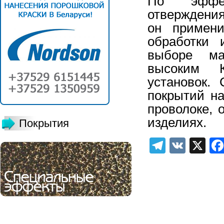
По эффек
отверждения
он примени
обработки 
выборе ма
высоким 
установок.
покрытий на
проволоке, 
изделиях.
Покрытия
Telegra
VK
X