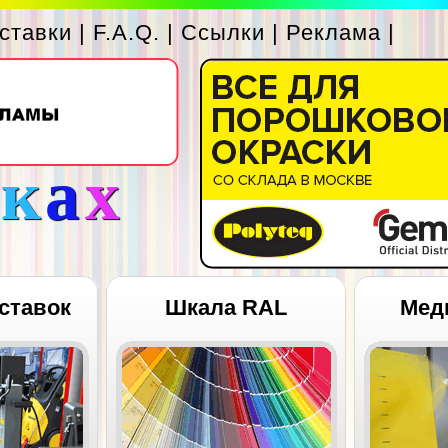
ставки
|
F.A.Q.
|
Ссылки
|
Реклама
|
с
к
а
х
ставок
Шкала RAL
Мед