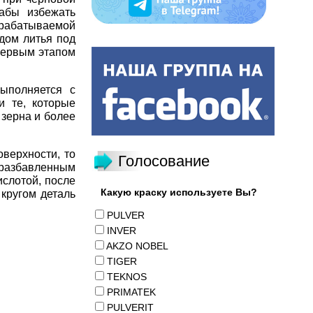
дабы избежать
брабатываемой
одом литья под
первым этапом
ыполняется с
 те, которые
 зерна и более
верхности, то
Голосование
 разбавленным
ислотой, после
Какую краску используете Вы?
кругом деталь
PULVER
INVER
AKZO NOBEL
TIGER
TEKNOS
PRIMATEK
PULVERIT