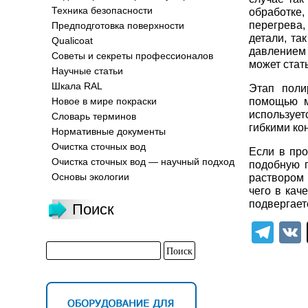
Техника безопасности
обработке
перегрева
Предподготовка поверхности
детали, та
Qualicoat
давлением 
Советы и секреты профессионалов
может стат
Научные статьи
Шкала RAL
Этап поли
помощью м
Новое в мире покраски
использует
Словарь терминов
гибкими ко
Нормативные документы
Очистка сточных вод
Если в про
Очистка сточных вод — научный подход
подобную 
Основы экологии
раствором
чего в кач
подвергает
Поиск
Tel