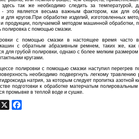
, здесь так же необходимо следить за температурой, 
, - это является весьма важным фактором, как для о
к и для кругов.При обработке изделий, изготовленных мет
и продукции, получаемой методом машинной обработки, 
ь полировка с помощью смазки.
ровки с помощью смазки в настоящее время часто в
ашин с обратным абразивным ремнем, таких же, как и
ся для грубой полировки, однако с более мелким размером
нтактными кругами.
цессе полировки с помощью смазки наступил перегрев по
поверхность необходимо подвергнуть легкому травлению
гидроксида
натрия, за которым следует пропитка азотной к
естве подготовки к обработке матерчатым полировальным 
ся промывке в теплой воде и сушке.
egram
VK
X
Facebook