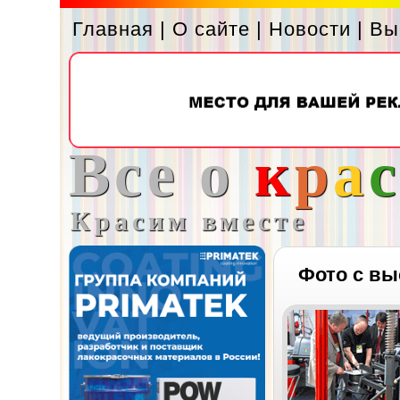
Главная
|
О сайте
|
Новости
|
Вы
Все о
к
р
а
Красим вместе
Фото с вы