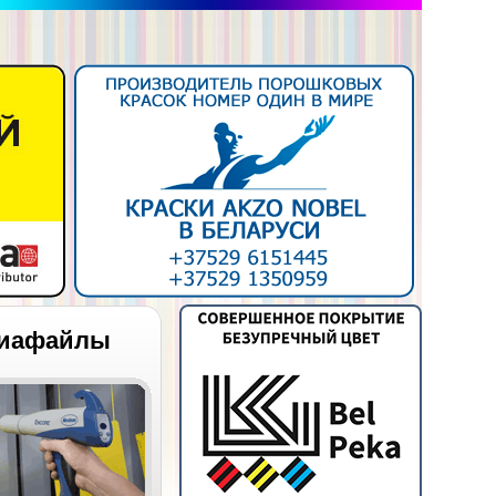
иафайлы