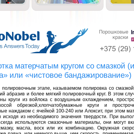
тка матерчатым кругом со смазкой (
а» или «чистовое бандажирование»)
 полировочным этапе, называемом полировка со смазкой,
ий абразив и более мягкий полировочный круг. В этом слу
ны круги из войлока с воздушным охлаждением, простро
осой обрезкой,хлопчатобумажные круги и простроч
ые наждаком с ячейкой 100-240 или
Алоксит
, при этом м
 исходя из необходимого значения твердости. При выпо
сегда используются смазочные материалы, они могут вк
смазку, масла, воск или их комбинацию. Окружная скор
 же равна, или немного выше, чем скорость, применяемая