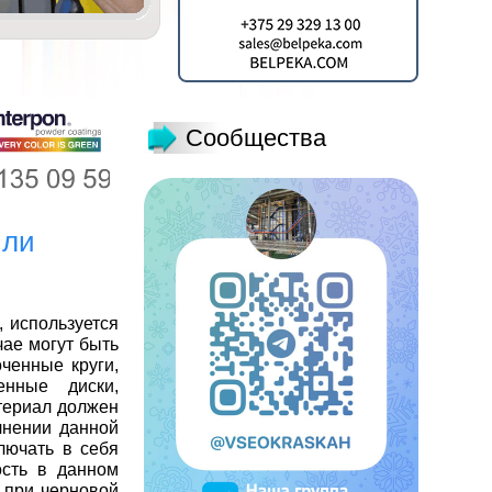
Сообщества
или
 используется
чае могут быть
ченные круги,
енные диски,
атериал должен
лнении данной
лючать в себя
ость в данном
 при черновой