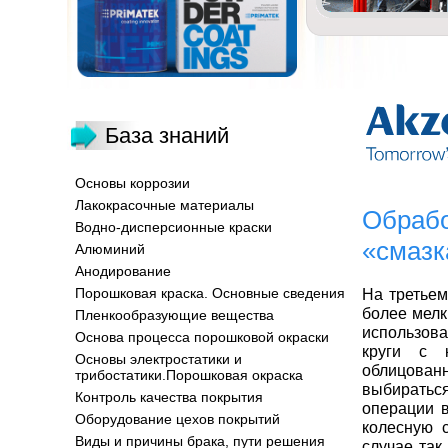
База знаний
Основы коррозии
Лакокрасочные материалы
Обрабо
Водно-дисперсионные краски
«смазк
Алюминий
Анодирование
Порошковая краска. Основные сведения
На третьем
более мелк
Пленкообразующие вещества
использова
Основа процесса порошковой окраски
круги с к
Основы электростатики и
облицованн
трибостатики.Порошковая окраска
выбираться
Контроль качества покрытия
операции в
Оборудование цехов покрытий
колесную 
Виды и причины брака, пути решения
случае так