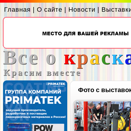
Главная
|
О сайте
|
Новости
|
Выставк
Все о
к
р
а
с
к
Красим вместе
Фото с выставо