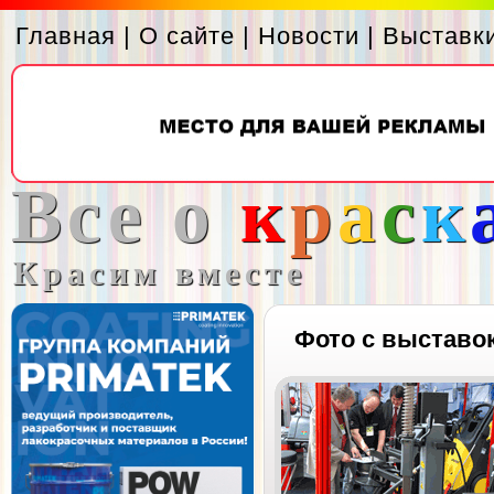
Главная
|
О сайте
|
Новости
|
Выставк
Все о
к
р
а
с
к
Красим вместе
Фото с выставо